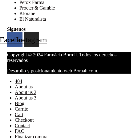
Perox Farma
Procter & Gamble
Klorane
El Naturalista
Siguenos
Facebook
Instagram
Copyright © 2024
Farmàcia Borrell
. Todos los derechos
reservados
Desarollo y posicionamiento web
Boraah.com
.
404
About us
About us 2
About us 3
Blog
Carrito
Cart
Checkout
Contact
FAQ
Finalizar compra