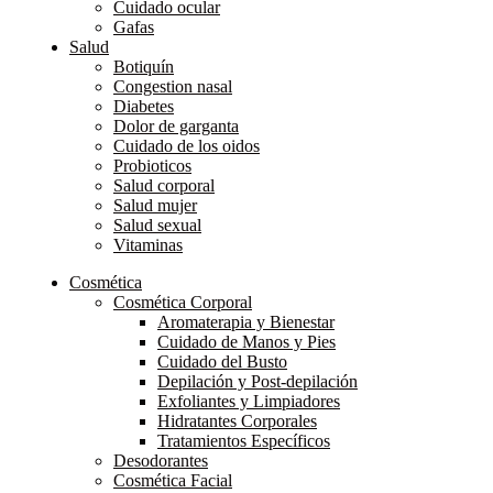
Cuidado ocular
Gafas
Salud
Botiquín
Congestion nasal
Diabetes
Dolor de garganta
Cuidado de los oidos
Probioticos
Salud corporal
Salud mujer
Salud sexual
Vitaminas
Cosmética
Cosmética Corporal
Aromaterapia y Bienestar
Cuidado de Manos y Pies
Cuidado del Busto
Depilación y Post-depilación
Exfoliantes y Limpiadores
Hidratantes Corporales
Tratamientos Específicos
Desodorantes
Cosmética Facial