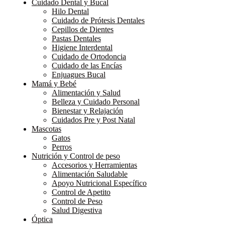
Cuidado Dental y Bucal
Hilo Dental
Cuidado de Prótesis Dentales
Cepillos de Dientes
Pastas Dentales
Higiene Interdental
Cuidado de Ortodoncia
Cuidado de las Encías
Enjuagues Bucal
Mamá y Bebé
Alimentación y Salud
Belleza y Cuidado Personal
Bienestar y Relajación
Cuidados Pre y Post Natal
Mascotas
Gatos
Perros
Nutrición y Control de peso
Accesorios y Herramientas
Alimentación Saludable
Apoyo Nutricional Específico
Control de Apetito
Control de Peso
Salud Digestiva
Óptica