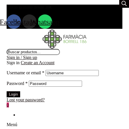
Envio gratuito desde 39
€
Facebook
Instagram
Whatsapp
Búsqueda
de
Sign in / Sign up
productos
Sign in
Create an Account
Username or email
*
Password
*
Login
Lost your password?
0
Menú