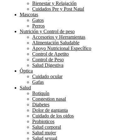
Bienestar y Relajación
Cuidados Pre y Post Natal
Mascotas
Gatos
Perros
Nutrición y Control de peso
Accesorios y Herramientas
Alimentación Saludable
Apoyo Nutricional Específico
Control de Apetito
Control de Peso
Salud Digestiva
Óptica
Cuidado ocular
Gafas
Salud
Botiquín
Congestion nasal
Diabetes
Dolor de garganta
Cuidado de los oidos
Probioticos
Salud corporal
Salud mujer
Salud sexual