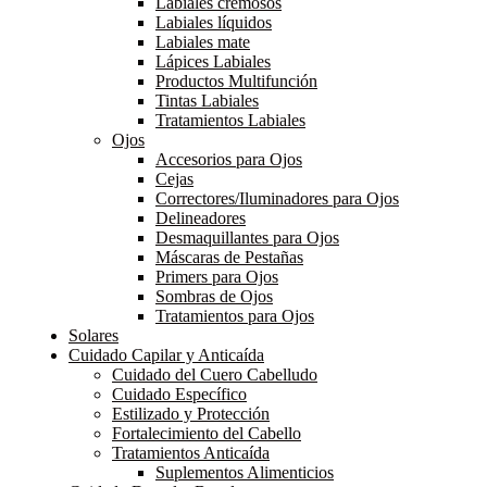
Labiales cremosos
Labiales líquidos
Labiales mate
Lápices Labiales
Productos Multifunción
Tintas Labiales
Tratamientos Labiales
Ojos
Accesorios para Ojos
Cejas
Correctores/Iluminadores para Ojos
Delineadores
Desmaquillantes para Ojos
Máscaras de Pestañas
Primers para Ojos
Sombras de Ojos
Tratamientos para Ojos
Solares
Cuidado Capilar y Anticaída
Cuidado del Cuero Cabelludo
Cuidado Específico
Estilizado y Protección
Fortalecimiento del Cabello
Tratamientos Anticaída
Suplementos Alimenticios