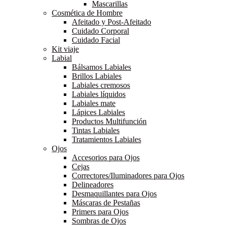
Mascarillas
Cosmética de Hombre
Afeitado y Post-Afeitado
Cuidado Corporal
Cuidado Facial
Kit viaje
Labial
Bálsamos Labiales
Brillos Labiales
Labiales cremosos
Labiales líquidos
Labiales mate
Lápices Labiales
Productos Multifunción
Tintas Labiales
Tratamientos Labiales
Ojos
Accesorios para Ojos
Cejas
Correctores/Iluminadores para Ojos
Delineadores
Desmaquillantes para Ojos
Máscaras de Pestañas
Primers para Ojos
Sombras de Ojos