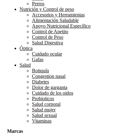
Perros
Nutrición y Control de peso
Accesorios y Herramientas
Alimentación Saludable
Apoyo Nutricional Específico
Control de Apetito
Control de Peso
Salud Digestiva
Óptica
Cuidado ocular
Gafas
Salud
Botiquín
Congestion nasal
Diabetes
Dolor de garganta
Cuidado de los oidos
Probioticos
Salud corporal
Salud mujer
Salud sexual
Vitaminas
Marcas