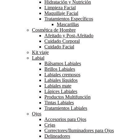
Hidratación y Nutrición
Limpieza Facial
Maquillaje Facial
Tratamientos Específicos
Mascarillas
Cosmética de Hombre
Afeitado y Post-Afeitado
Cuidado Corporal
Cuidado Facial
Kit viaje
Labial
Bálsamos Labiales
Brillos Labiales
Labiales cremosos
Labiales líquidos
Labiales mate
Lápices Labiales
Productos Multifunción
Tintas Labiales
Tratamientos Labiales
Ojos
Accesorios para Ojos
Cejas
Correctores/Iluminadores para Ojos
Delineadores