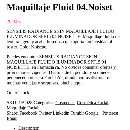
Maquillaje Fluid 04.Noiset
26,90
€
SENSILIS RADIANCE SKIN MAQUILLAJE FLUIDO
ILUMINADOR SPF15 04 NOISETTE. Maquillaje fluido de
textura ligera y acabado sedoso que aporta luminosidad al
rostro. Color Noisette.
Puedes encontrar SENSILIS RADIANCE SKIN
MAQUILLAJE FLUIDO ILUMINADOR SPF15 04
NOISETTE, en FarmaciaYa. No olvides consultar ofertas y
promociones vigentes. Disfruta de tu pedido, y si quieres
pertenecer a nuestra FamiliaYa, donde podrás disfrutar de
muchas ventajas y sorpresas, pincha aqui.
Out of stock
SKU:
159928
Categories:
Cosmética
,
Cosmética Facial
,
Maquillaje Facial
Share:
Facebook
Twitter
Linkedin
Tumblr
Google+
Pinterest
Email
Description