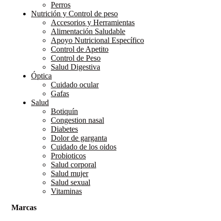
Perros
Nutrición y Control de peso
Accesorios y Herramientas
Alimentación Saludable
Apoyo Nutricional Específico
Control de Apetito
Control de Peso
Salud Digestiva
Óptica
Cuidado ocular
Gafas
Salud
Botiquín
Congestion nasal
Diabetes
Dolor de garganta
Cuidado de los oidos
Probioticos
Salud corporal
Salud mujer
Salud sexual
Vitaminas
Marcas