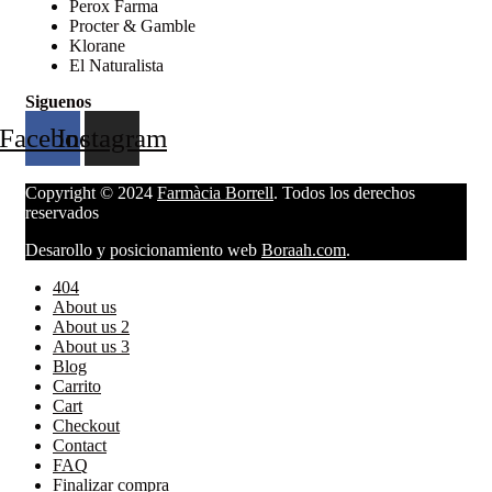
Perox Farma
Procter & Gamble
Klorane
El Naturalista
Siguenos
Facebook
Instagram
Copyright © 2024
Farmàcia Borrell
. Todos los derechos
reservados
Desarollo y posicionamiento web
Boraah.com
.
404
About us
About us 2
About us 3
Blog
Carrito
Cart
Checkout
Contact
FAQ
Finalizar compra