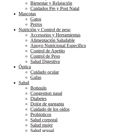
Bienestar y Relajación
Cuidados Pre y Post Natal
Mascotas
Gatos
Perros
Nutrición y Control de peso
Accesorios y Herramientas
Alimentación Saludable
Apoyo Nutricional Específico
Control de Apetito
Control de Peso
Salud Digestiva
Óptica
Cuidado ocular
Gafas
Salud
Botiquín
Congestion nasal
Diabetes
Dolor de garganta
Cuidado de los oidos
Probioticos
Salud corporal
Salud mujer
Salud sexual