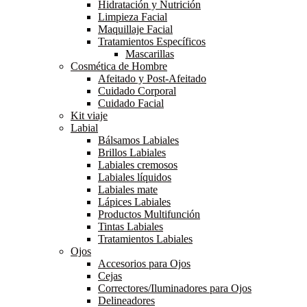
Hidratación y Nutrición
Limpieza Facial
Maquillaje Facial
Tratamientos Específicos
Mascarillas
Cosmética de Hombre
Afeitado y Post-Afeitado
Cuidado Corporal
Cuidado Facial
Kit viaje
Labial
Bálsamos Labiales
Brillos Labiales
Labiales cremosos
Labiales líquidos
Labiales mate
Lápices Labiales
Productos Multifunción
Tintas Labiales
Tratamientos Labiales
Ojos
Accesorios para Ojos
Cejas
Correctores/Iluminadores para Ojos
Delineadores