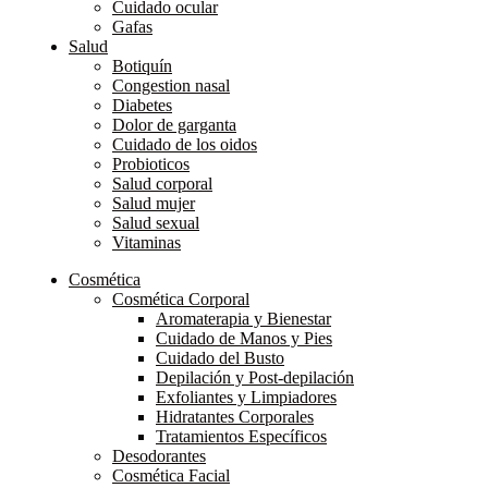
Cuidado ocular
Gafas
Salud
Botiquín
Congestion nasal
Diabetes
Dolor de garganta
Cuidado de los oidos
Probioticos
Salud corporal
Salud mujer
Salud sexual
Vitaminas
Cosmética
Cosmética Corporal
Aromaterapia y Bienestar
Cuidado de Manos y Pies
Cuidado del Busto
Depilación y Post-depilación
Exfoliantes y Limpiadores
Hidratantes Corporales
Tratamientos Específicos
Desodorantes
Cosmética Facial