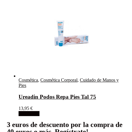
Cosmética
,
Cosmética Corporal
,
Cuidado de Manos y
Pies
Ureadin Podos Repa Pies Tal 75
13,95
€
Add to cart
3 euros de descuento por la compra de
40 euros o más, Regístrate!