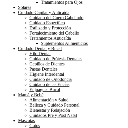
Tratamientos para Ojos
Solares
Cuidado Capilar y Anticaída
Cuidado del Cuero Cabelludo
Cuidado Específico
Estilizado y Protección
Fortalecimiento del Cabello
Tratamientos Anticaída
Suplementos Alimenticios
Cuidado Dental y Bucal
Hilo Dental
Cuidado de Prótesis Dentales
Cepillos de Dientes
Pastas Dentales
Higiene Interdental
Cuidado de Ortodoncia
Cuidado de las Encías
Enjuagues Bucal
Mamá y Bebé
Alimentación y Salud
Belleza y Cuidado Personal
Bienestar y Relajación
Cuidados Pre y Post Natal
Mascotas
Gatos