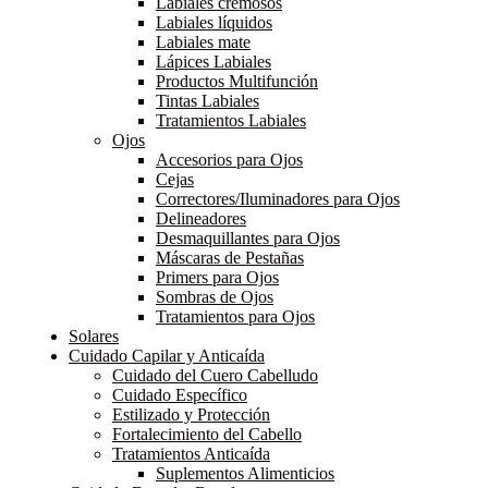
Labiales cremosos
Labiales líquidos
Labiales mate
Lápices Labiales
Productos Multifunción
Tintas Labiales
Tratamientos Labiales
Ojos
Accesorios para Ojos
Cejas
Correctores/Iluminadores para Ojos
Delineadores
Desmaquillantes para Ojos
Máscaras de Pestañas
Primers para Ojos
Sombras de Ojos
Tratamientos para Ojos
Solares
Cuidado Capilar y Anticaída
Cuidado del Cuero Cabelludo
Cuidado Específico
Estilizado y Protección
Fortalecimiento del Cabello
Tratamientos Anticaída
Suplementos Alimenticios