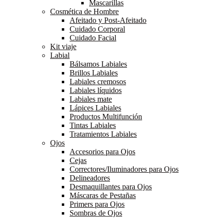
Mascarillas
Cosmética de Hombre
Afeitado y Post-Afeitado
Cuidado Corporal
Cuidado Facial
Kit viaje
Labial
Bálsamos Labiales
Brillos Labiales
Labiales cremosos
Labiales líquidos
Labiales mate
Lápices Labiales
Productos Multifunción
Tintas Labiales
Tratamientos Labiales
Ojos
Accesorios para Ojos
Cejas
Correctores/Iluminadores para Ojos
Delineadores
Desmaquillantes para Ojos
Máscaras de Pestañas
Primers para Ojos
Sombras de Ojos