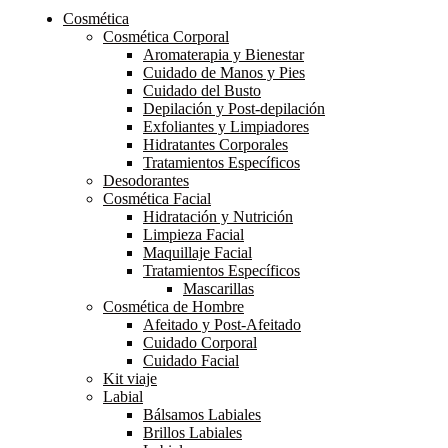
Cosmética
Cosmética Corporal
Aromaterapia y Bienestar
Cuidado de Manos y Pies
Cuidado del Busto
Depilación y Post-depilación
Exfoliantes y Limpiadores
Hidratantes Corporales
Tratamientos Específicos
Desodorantes
Cosmética Facial
Hidratación y Nutrición
Limpieza Facial
Maquillaje Facial
Tratamientos Específicos
Mascarillas
Cosmética de Hombre
Afeitado y Post-Afeitado
Cuidado Corporal
Cuidado Facial
Kit viaje
Labial
Bálsamos Labiales
Brillos Labiales