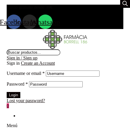
Envio gratuito desde 39
€
Facebook
Instagram
Whatsapp
Búsqueda
de
Sign in / Sign up
productos
Sign in
Create an Account
Username or email
*
Password
*
Login
Lost your password?
0
Menú