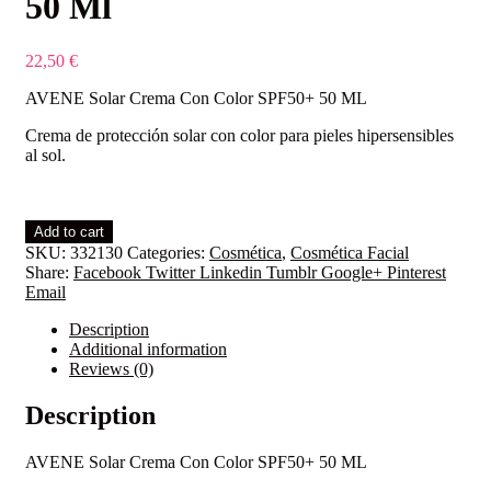
50 Ml
22,50
€
AVENE Solar Crema Con Color SPF50+ 50 ML
Crema de protección solar con color para pieles hipersensibles
al sol.
Avene
Add to cart
Crema
SKU:
332130
Categories:
Cosmética
,
Cosmética Facial
50
Share:
Facebook
Twitter
Linkedin
Tumblr
Google+
Pinterest
+
Email
Coloreada
50
Description
Ml
Additional information
quantity
Reviews (0)
Description
AVENE Solar Crema Con Color SPF50+ 50 ML