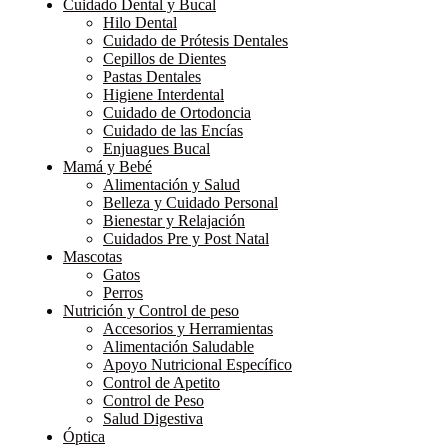
Cuidado Dental y Bucal
Hilo Dental
Cuidado de Prótesis Dentales
Cepillos de Dientes
Pastas Dentales
Higiene Interdental
Cuidado de Ortodoncia
Cuidado de las Encías
Enjuagues Bucal
Mamá y Bebé
Alimentación y Salud
Belleza y Cuidado Personal
Bienestar y Relajación
Cuidados Pre y Post Natal
Mascotas
Gatos
Perros
Nutrición y Control de peso
Accesorios y Herramientas
Alimentación Saludable
Apoyo Nutricional Específico
Control de Apetito
Control de Peso
Salud Digestiva
Óptica