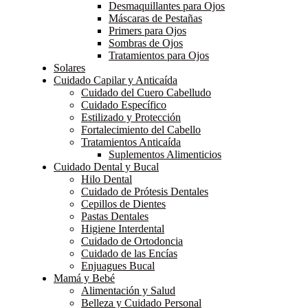
Desmaquillantes para Ojos
Máscaras de Pestañas
Primers para Ojos
Sombras de Ojos
Tratamientos para Ojos
Solares
Cuidado Capilar y Anticaída
Cuidado del Cuero Cabelludo
Cuidado Específico
Estilizado y Protección
Fortalecimiento del Cabello
Tratamientos Anticaída
Suplementos Alimenticios
Cuidado Dental y Bucal
Hilo Dental
Cuidado de Prótesis Dentales
Cepillos de Dientes
Pastas Dentales
Higiene Interdental
Cuidado de Ortodoncia
Cuidado de las Encías
Enjuagues Bucal
Mamá y Bebé
Alimentación y Salud
Belleza y Cuidado Personal