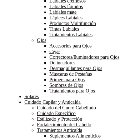
Labiales cremosos
Labiales líquidos
Labiales mate
Lápices Labiales
Productos Multifunción
Tintas Labiales
Tratamientos Labiales
Ojos
Accesorios para Ojos
Cejas
Correctores/Iluminadores para Ojos
Delineadores
Desmaquillantes para Ojos
Máscaras de Pestañas
Primers para Ojos
Sombras de Ojos
Tratamientos para Ojos
Solares
Cuidado Capilar y Anticaída
Cuidado del Cuero Cabelludo
Cuidado Específico
Estilizado y Protección
Fortalecimiento del Cabello
Tratamientos Anticaída
Suplementos Alimenticios