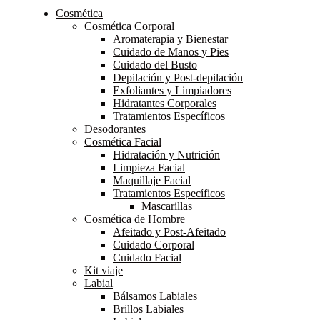
Cosmética
Cosmética Corporal
Aromaterapia y Bienestar
Cuidado de Manos y Pies
Cuidado del Busto
Depilación y Post-depilación
Exfoliantes y Limpiadores
Hidratantes Corporales
Tratamientos Específicos
Desodorantes
Cosmética Facial
Hidratación y Nutrición
Limpieza Facial
Maquillaje Facial
Tratamientos Específicos
Mascarillas
Cosmética de Hombre
Afeitado y Post-Afeitado
Cuidado Corporal
Cuidado Facial
Kit viaje
Labial
Bálsamos Labiales
Brillos Labiales