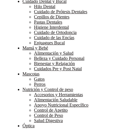
Cuidado Dental y Bucal
Hilo Dental
Cuidado de Prótesis Dentales
Cepillos de Dientes
Pastas Dentales
Higiene Interdental
Cuidado de Ortodoncia
Cuidado de las Encías
Enjuagues Bucal
Mamá y Bebé
Alimentación y Salud
Belleza y Cuidado Personal
Bienestar y Relajación
Cuidados Pre y Post Natal
Mascotas
Gatos
Perros
Nutrición y Control de peso
Accesorios y Herramientas
Alimentación Saludable
Apoyo Nutricional Específico
Control de Apetito
Control de Peso
Salud Digestiva
Óptica