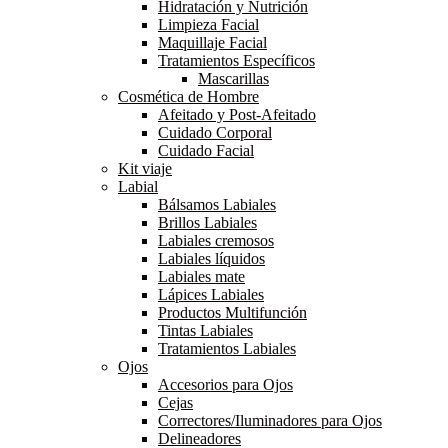
Hidratación y Nutrición
Limpieza Facial
Maquillaje Facial
Tratamientos Específicos
Mascarillas
Cosmética de Hombre
Afeitado y Post-Afeitado
Cuidado Corporal
Cuidado Facial
Kit viaje
Labial
Bálsamos Labiales
Brillos Labiales
Labiales cremosos
Labiales líquidos
Labiales mate
Lápices Labiales
Productos Multifunción
Tintas Labiales
Tratamientos Labiales
Ojos
Accesorios para Ojos
Cejas
Correctores/Iluminadores para Ojos
Delineadores