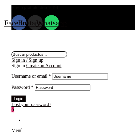
Envio gratuito desde 39
€
Facebook
Instagram
Whatsapp
Búsqueda
de
Sign in / Sign up
productos
Sign in
Create an Account
Username or email
*
Password
*
Login
Lost your password?
0
Menú