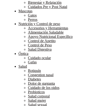
Bienestar y Relajación
Cuidados Pre y Post Natal
Mascotas
Gatos
Perros
Nutrición y Control de peso
Accesorios y Herramientas
Alimentación Saludable
Apoyo Nutricional Específico
Control de Apetito
Control de Peso
Salud Digestiva
Óptica
Cuidado ocular
Gafas
Salud
Botiquín
Congestion nasal
Diabetes
Dolor de garganta
Cuidado de los oidos
Probioticos
Salud corporal
Salud mujer
Salud sexual