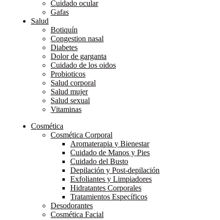
Cuidado ocular
Gafas
Salud
Botiquín
Congestion nasal
Diabetes
Dolor de garganta
Cuidado de los oidos
Probioticos
Salud corporal
Salud mujer
Salud sexual
Vitaminas
Cosmética
Cosmética Corporal
Aromaterapia y Bienestar
Cuidado de Manos y Pies
Cuidado del Busto
Depilación y Post-depilación
Exfoliantes y Limpiadores
Hidratantes Corporales
Tratamientos Específicos
Desodorantes
Cosmética Facial