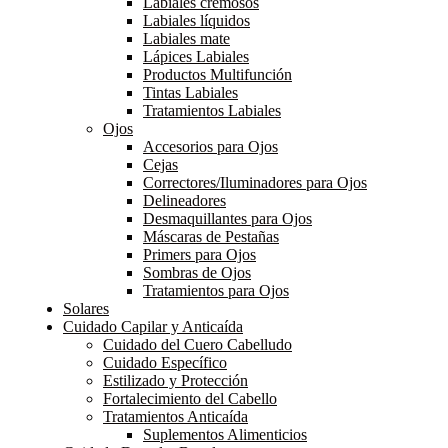
Labiales cremosos
Labiales líquidos
Labiales mate
Lápices Labiales
Productos Multifunción
Tintas Labiales
Tratamientos Labiales
Ojos
Accesorios para Ojos
Cejas
Correctores/Iluminadores para Ojos
Delineadores
Desmaquillantes para Ojos
Máscaras de Pestañas
Primers para Ojos
Sombras de Ojos
Tratamientos para Ojos
Solares
Cuidado Capilar y Anticaída
Cuidado del Cuero Cabelludo
Cuidado Específico
Estilizado y Protección
Fortalecimiento del Cabello
Tratamientos Anticaída
Suplementos Alimenticios