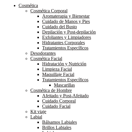
Cosmética
Cosmética Corporal
Aromaterapia y Bienestar
Cuidado de Manos y Pies
Cuidado del Busto
Depilación y Post-depilación
Exfoliantes y Limpiadores
Hidratantes Corporales
Tratamientos Específicos
Desodorantes
Cosmética Facial
Hidratación y Nutrición
Limpieza Facial
Maquillaje Facial
Tratamientos Específicos
Mascarillas
Cosmética de Hombre
Afeitado y Post-Afeitado
Cuidado Corporal
Cuidado Facial
Kit viaje
Labial
Bálsamos Labiales
Brillos Labiales