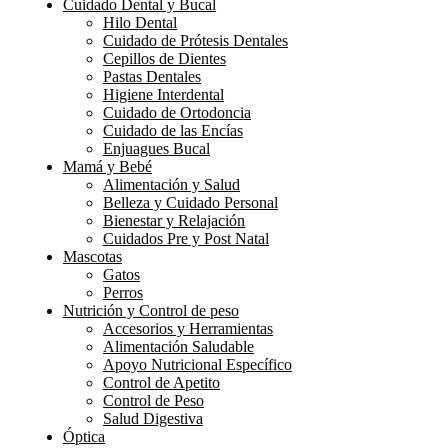
Cuidado Dental y Bucal
Hilo Dental
Cuidado de Prótesis Dentales
Cepillos de Dientes
Pastas Dentales
Higiene Interdental
Cuidado de Ortodoncia
Cuidado de las Encías
Enjuagues Bucal
Mamá y Bebé
Alimentación y Salud
Belleza y Cuidado Personal
Bienestar y Relajación
Cuidados Pre y Post Natal
Mascotas
Gatos
Perros
Nutrición y Control de peso
Accesorios y Herramientas
Alimentación Saludable
Apoyo Nutricional Específico
Control de Apetito
Control de Peso
Salud Digestiva
Óptica