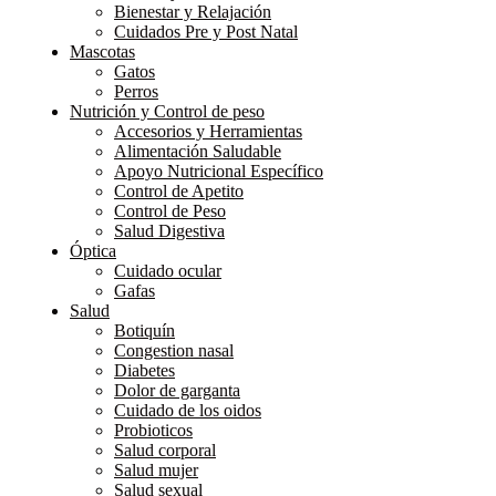
Bienestar y Relajación
Cuidados Pre y Post Natal
Mascotas
Gatos
Perros
Nutrición y Control de peso
Accesorios y Herramientas
Alimentación Saludable
Apoyo Nutricional Específico
Control de Apetito
Control de Peso
Salud Digestiva
Óptica
Cuidado ocular
Gafas
Salud
Botiquín
Congestion nasal
Diabetes
Dolor de garganta
Cuidado de los oidos
Probioticos
Salud corporal
Salud mujer
Salud sexual