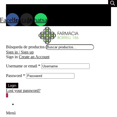
Envio gratuito desde 39
€
Facebook
Instagram
Whatsapp
Búsqueda de productos
Sign in / Sign up
Sign in
Create an Account
Username or email
*
Password
*
Login
Lost your password?
0
Menú