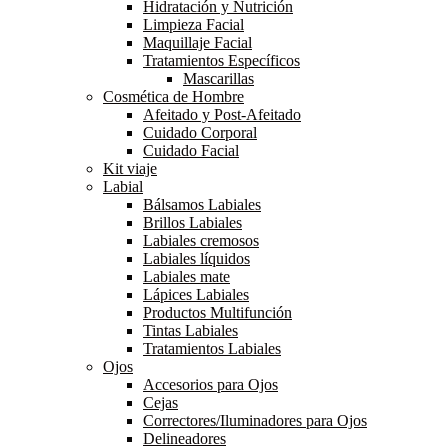
Hidratación y Nutrición
Limpieza Facial
Maquillaje Facial
Tratamientos Específicos
Mascarillas
Cosmética de Hombre
Afeitado y Post-Afeitado
Cuidado Corporal
Cuidado Facial
Kit viaje
Labial
Bálsamos Labiales
Brillos Labiales
Labiales cremosos
Labiales líquidos
Labiales mate
Lápices Labiales
Productos Multifunción
Tintas Labiales
Tratamientos Labiales
Ojos
Accesorios para Ojos
Cejas
Correctores/Iluminadores para Ojos
Delineadores