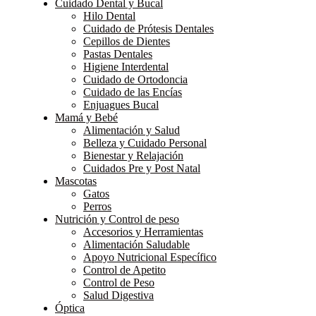
Cuidado Dental y Bucal
Hilo Dental
Cuidado de Prótesis Dentales
Cepillos de Dientes
Pastas Dentales
Higiene Interdental
Cuidado de Ortodoncia
Cuidado de las Encías
Enjuagues Bucal
Mamá y Bebé
Alimentación y Salud
Belleza y Cuidado Personal
Bienestar y Relajación
Cuidados Pre y Post Natal
Mascotas
Gatos
Perros
Nutrición y Control de peso
Accesorios y Herramientas
Alimentación Saludable
Apoyo Nutricional Específico
Control de Apetito
Control de Peso
Salud Digestiva
Óptica