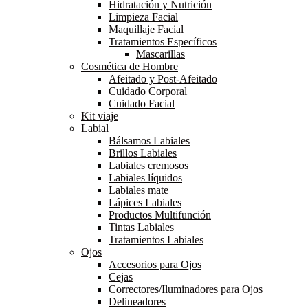
Hidratación y Nutrición
Limpieza Facial
Maquillaje Facial
Tratamientos Específicos
Mascarillas
Cosmética de Hombre
Afeitado y Post-Afeitado
Cuidado Corporal
Cuidado Facial
Kit viaje
Labial
Bálsamos Labiales
Brillos Labiales
Labiales cremosos
Labiales líquidos
Labiales mate
Lápices Labiales
Productos Multifunción
Tintas Labiales
Tratamientos Labiales
Ojos
Accesorios para Ojos
Cejas
Correctores/Iluminadores para Ojos
Delineadores