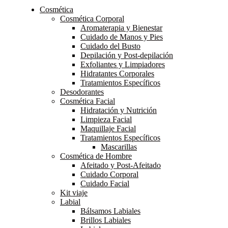
Cosmética
Cosmética Corporal
Aromaterapia y Bienestar
Cuidado de Manos y Pies
Cuidado del Busto
Depilación y Post-depilación
Exfoliantes y Limpiadores
Hidratantes Corporales
Tratamientos Específicos
Desodorantes
Cosmética Facial
Hidratación y Nutrición
Limpieza Facial
Maquillaje Facial
Tratamientos Específicos
Mascarillas
Cosmética de Hombre
Afeitado y Post-Afeitado
Cuidado Corporal
Cuidado Facial
Kit viaje
Labial
Bálsamos Labiales
Brillos Labiales