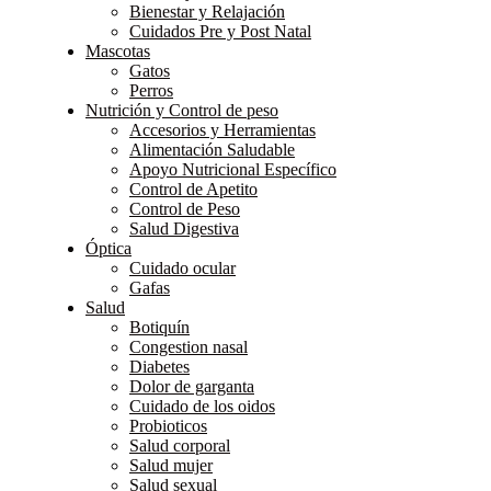
Bienestar y Relajación
Cuidados Pre y Post Natal
Mascotas
Gatos
Perros
Nutrición y Control de peso
Accesorios y Herramientas
Alimentación Saludable
Apoyo Nutricional Específico
Control de Apetito
Control de Peso
Salud Digestiva
Óptica
Cuidado ocular
Gafas
Salud
Botiquín
Congestion nasal
Diabetes
Dolor de garganta
Cuidado de los oidos
Probioticos
Salud corporal
Salud mujer
Salud sexual