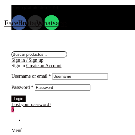
Envio gratuito desde 39
€
Facebook
Instagram
Whatsapp
Búsqueda
de
Sign in / Sign up
productos
Sign in
Create an Account
Username or email
*
Password
*
Login
Lost your password?
0
Menú