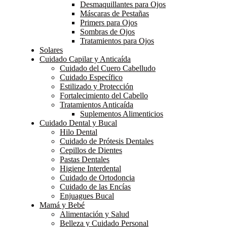
Desmaquillantes para Ojos
Máscaras de Pestañas
Primers para Ojos
Sombras de Ojos
Tratamientos para Ojos
Solares
Cuidado Capilar y Anticaída
Cuidado del Cuero Cabelludo
Cuidado Específico
Estilizado y Protección
Fortalecimiento del Cabello
Tratamientos Anticaída
Suplementos Alimenticios
Cuidado Dental y Bucal
Hilo Dental
Cuidado de Prótesis Dentales
Cepillos de Dientes
Pastas Dentales
Higiene Interdental
Cuidado de Ortodoncia
Cuidado de las Encías
Enjuagues Bucal
Mamá y Bebé
Alimentación y Salud
Belleza y Cuidado Personal