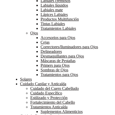
Labiales cremosos
Labiales líquidos
Labiales mate
Lápices Labiales
Productos Multifunción
Tintas Labiales
Tratamientos Labiales
Ojos
Accesorios para Ojos
Cejas
Correctores/Iluminadores para Ojos
Delineadores
Desmaquillantes para Ojos
Máscaras de Pestañas
Primers para Ojos
Sombras de Ojos
Tratamientos para Ojos
Solares
Cuidado Capilar y Anticaída
Cuidado del Cuero Cabelludo
Cuidado Específico
Estilizado y Protección
Fortalecimiento del Cabello
Tratamientos Anticaída
Suplementos Alimenticios