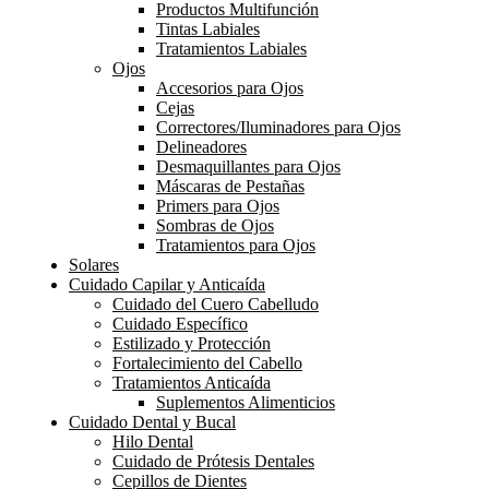
Productos Multifunción
Tintas Labiales
Tratamientos Labiales
Ojos
Accesorios para Ojos
Cejas
Correctores/Iluminadores para Ojos
Delineadores
Desmaquillantes para Ojos
Máscaras de Pestañas
Primers para Ojos
Sombras de Ojos
Tratamientos para Ojos
Solares
Cuidado Capilar y Anticaída
Cuidado del Cuero Cabelludo
Cuidado Específico
Estilizado y Protección
Fortalecimiento del Cabello
Tratamientos Anticaída
Suplementos Alimenticios
Cuidado Dental y Bucal
Hilo Dental
Cuidado de Prótesis Dentales
Cepillos de Dientes