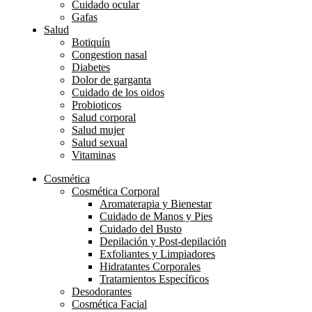
Cuidado ocular
Gafas
Salud
Botiquín
Congestion nasal
Diabetes
Dolor de garganta
Cuidado de los oidos
Probioticos
Salud corporal
Salud mujer
Salud sexual
Vitaminas
Cosmética
Cosmética Corporal
Aromaterapia y Bienestar
Cuidado de Manos y Pies
Cuidado del Busto
Depilación y Post-depilación
Exfoliantes y Limpiadores
Hidratantes Corporales
Tratamientos Específicos
Desodorantes
Cosmética Facial