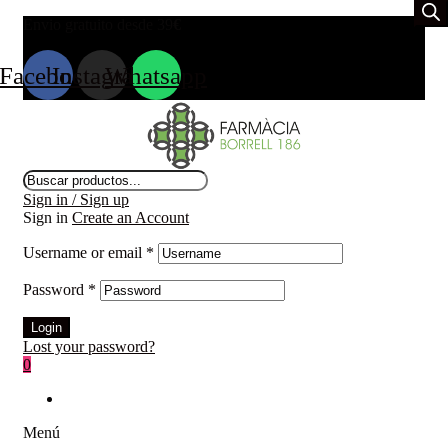
Envio gratuito desde 39
€
Facebook
Instagram
Whatsapp
Búsqueda
de
Sign in / Sign up
productos
Sign in
Create an Account
Username or email
*
Password
*
Login
Lost your password?
0
Menú