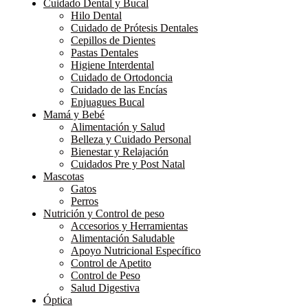
Cuidado Dental y Bucal
Hilo Dental
Cuidado de Prótesis Dentales
Cepillos de Dientes
Pastas Dentales
Higiene Interdental
Cuidado de Ortodoncia
Cuidado de las Encías
Enjuagues Bucal
Mamá y Bebé
Alimentación y Salud
Belleza y Cuidado Personal
Bienestar y Relajación
Cuidados Pre y Post Natal
Mascotas
Gatos
Perros
Nutrición y Control de peso
Accesorios y Herramientas
Alimentación Saludable
Apoyo Nutricional Específico
Control de Apetito
Control de Peso
Salud Digestiva
Óptica