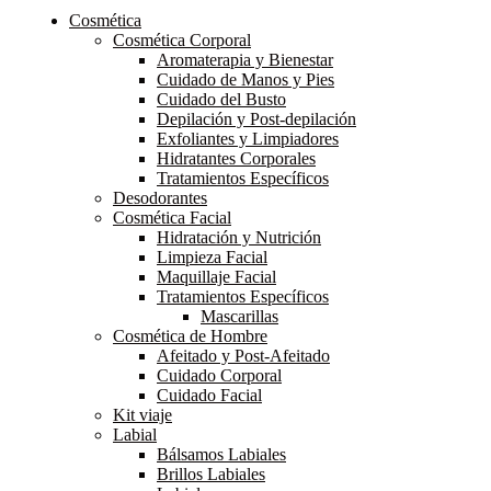
Cosmética
Cosmética Corporal
Aromaterapia y Bienestar
Cuidado de Manos y Pies
Cuidado del Busto
Depilación y Post-depilación
Exfoliantes y Limpiadores
Hidratantes Corporales
Tratamientos Específicos
Desodorantes
Cosmética Facial
Hidratación y Nutrición
Limpieza Facial
Maquillaje Facial
Tratamientos Específicos
Mascarillas
Cosmética de Hombre
Afeitado y Post-Afeitado
Cuidado Corporal
Cuidado Facial
Kit viaje
Labial
Bálsamos Labiales
Brillos Labiales