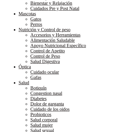
Bienestar y Relajación
Cuidados Pre y Post Natal
Mascotas
Gatos
Perros
Nutrición y Control de peso
Accesorios y Herramientas
Alimentación Saludable
Apoyo Nutricional Específico
Control de Apetito
Control de Peso
Salud Digestiva
Óptica
Cuidado ocular
Gafas
Salud
Botiquín
Congestion nasal
Diabetes
Dolor de garganta
Cuidado de los oidos
Probioticos
Salud corporal
Salud mujer
Salud sexual