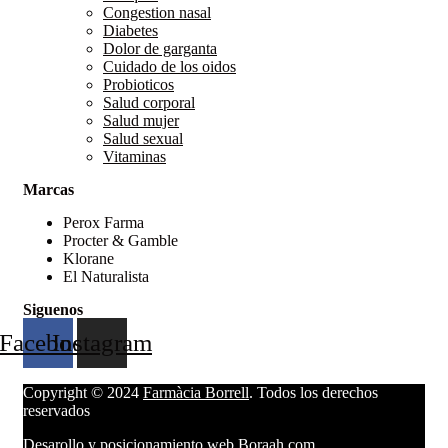
Congestion nasal
Diabetes
Dolor de garganta
Cuidado de los oidos
Probioticos
Salud corporal
Salud mujer
Salud sexual
Vitaminas
Marcas
Perox Farma
Procter & Gamble
Klorane
El Naturalista
Siguenos
Facebook
Instagram
Copyright © 2024
Farmàcia Borrell
. Todos los derechos
reservados
Desarollo y posicionamiento web
Boraah.com
.