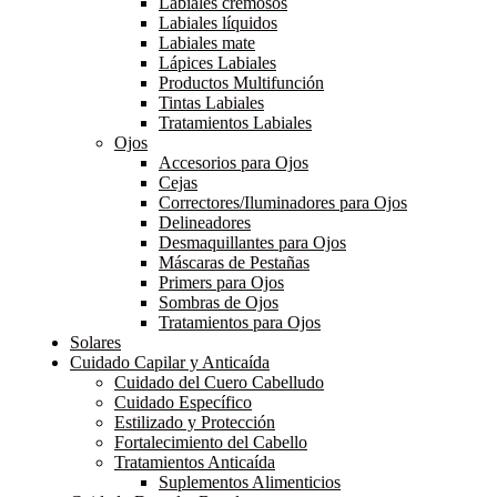
Labiales cremosos
Labiales líquidos
Labiales mate
Lápices Labiales
Productos Multifunción
Tintas Labiales
Tratamientos Labiales
Ojos
Accesorios para Ojos
Cejas
Correctores/Iluminadores para Ojos
Delineadores
Desmaquillantes para Ojos
Máscaras de Pestañas
Primers para Ojos
Sombras de Ojos
Tratamientos para Ojos
Solares
Cuidado Capilar y Anticaída
Cuidado del Cuero Cabelludo
Cuidado Específico
Estilizado y Protección
Fortalecimiento del Cabello
Tratamientos Anticaída
Suplementos Alimenticios