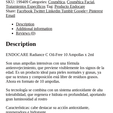
SKU:
199409
Categories:
Cosmética
,
Cosmética Facial
,
Tratamientos Específicos
Tag:
Producto Endocare
Share:
Facebook
Twitter
Linkedin
Tumblr
Google+
Pinterest
Email
Description
Additional information
Reviews (0)
Description
ENDOCARE Radiance C Oil-Free 10 Ampollas x 2ml
Son unas ampollas intensivas con una fórmula
antienvejecimiento, que previene visiblemente los signos de la
edad. Es un producto ideal para pieles normales y grasas, ya
que su textura y composición está libre de residuos grasos.
Ahora en formato de 10 ampollas.
Su tecnología se combina con un sistema antioxidante de alta
tolerabilidad, que regenera e hidrata en profundidad, aportando
gran luminosidad al rostro
Características: cabe destacar su acción antioxidante,
regeneradora e hidratante.