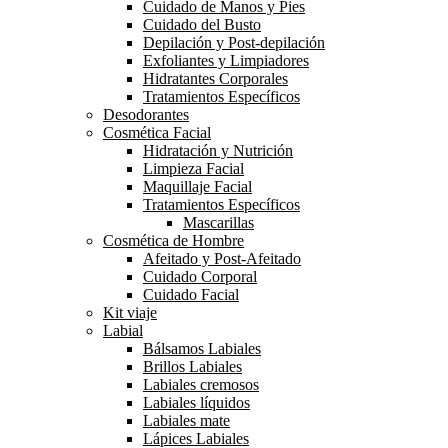
Cuidado de Manos y Pies
Cuidado del Busto
Depilación y Post-depilación
Exfoliantes y Limpiadores
Hidratantes Corporales
Tratamientos Específicos
Desodorantes
Cosmética Facial
Hidratación y Nutrición
Limpieza Facial
Maquillaje Facial
Tratamientos Específicos
Mascarillas
Cosmética de Hombre
Afeitado y Post-Afeitado
Cuidado Corporal
Cuidado Facial
Kit viaje
Labial
Bálsamos Labiales
Brillos Labiales
Labiales cremosos
Labiales líquidos
Labiales mate
Lápices Labiales