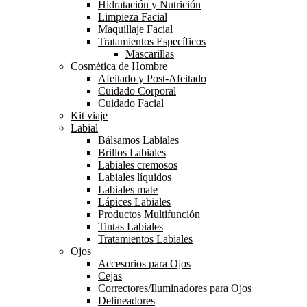
Hidratación y Nutrición
Limpieza Facial
Maquillaje Facial
Tratamientos Específicos
Mascarillas
Cosmética de Hombre
Afeitado y Post-Afeitado
Cuidado Corporal
Cuidado Facial
Kit viaje
Labial
Bálsamos Labiales
Brillos Labiales
Labiales cremosos
Labiales líquidos
Labiales mate
Lápices Labiales
Productos Multifunción
Tintas Labiales
Tratamientos Labiales
Ojos
Accesorios para Ojos
Cejas
Correctores/Iluminadores para Ojos
Delineadores