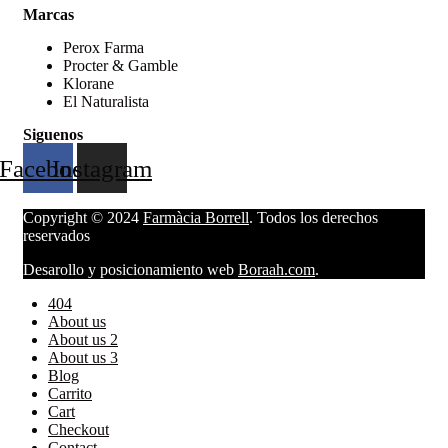
Marcas
Perox Farma
Procter & Gamble
Klorane
El Naturalista
Siguenos
Facebook
Instagram
Copyright © 2024
Farmàcia Borrell
. Todos los derechos
reservados
Desarollo y posicionamiento web
Boraah.com
.
404
About us
About us 2
About us 3
Blog
Carrito
Cart
Checkout
Contact