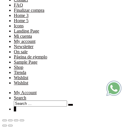
FAQ
Finalizar compra
Home 3
Home 5
Icons
Landing Page
Mi cuenta
My account
Newsletter
On sale
Página de ejemplo
Sample Page
Shop
Tienda
Wishlist
Wishlist
My Account
Search
Search
Search
for:
0