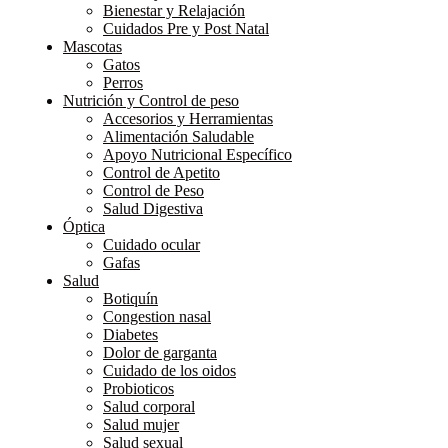
Bienestar y Relajación
Cuidados Pre y Post Natal
Mascotas
Gatos
Perros
Nutrición y Control de peso
Accesorios y Herramientas
Alimentación Saludable
Apoyo Nutricional Específico
Control de Apetito
Control de Peso
Salud Digestiva
Óptica
Cuidado ocular
Gafas
Salud
Botiquín
Congestion nasal
Diabetes
Dolor de garganta
Cuidado de los oidos
Probioticos
Salud corporal
Salud mujer
Salud sexual