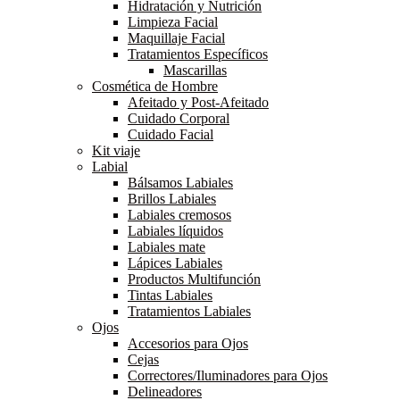
Hidratación y Nutrición
Limpieza Facial
Maquillaje Facial
Tratamientos Específicos
Mascarillas
Cosmética de Hombre
Afeitado y Post-Afeitado
Cuidado Corporal
Cuidado Facial
Kit viaje
Labial
Bálsamos Labiales
Brillos Labiales
Labiales cremosos
Labiales líquidos
Labiales mate
Lápices Labiales
Productos Multifunción
Tintas Labiales
Tratamientos Labiales
Ojos
Accesorios para Ojos
Cejas
Correctores/Iluminadores para Ojos
Delineadores