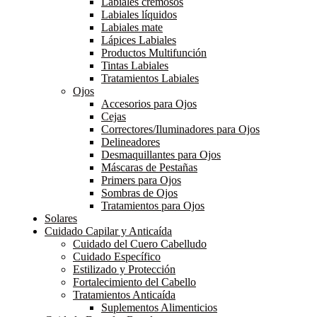
Labiales cremosos
Labiales líquidos
Labiales mate
Lápices Labiales
Productos Multifunción
Tintas Labiales
Tratamientos Labiales
Ojos
Accesorios para Ojos
Cejas
Correctores/Iluminadores para Ojos
Delineadores
Desmaquillantes para Ojos
Máscaras de Pestañas
Primers para Ojos
Sombras de Ojos
Tratamientos para Ojos
Solares
Cuidado Capilar y Anticaída
Cuidado del Cuero Cabelludo
Cuidado Específico
Estilizado y Protección
Fortalecimiento del Cabello
Tratamientos Anticaída
Suplementos Alimenticios