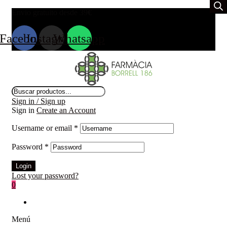
Envio gratuito desde 39
€
Facebook
Instagram
Whatsapp
Búsqueda
de
Sign in / Sign up
productos
Sign in
Create an Account
Username or email
*
Password
*
Login
Lost your password?
0
Menú