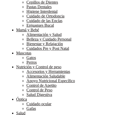
Cepillos de Dientes
Pastas Dentales
Higiene Interdental
Cuidado de Ortodoncia
Cuidado de las Encías
Enjuagues Bucal
Mamá y Bebé
Alimentación y Salud
Belleza y Cuidado Personal
Bienestar y Relajación
Cuidados Pre y Post Natal
Mascotas
Gatos
Perros
Nutrición y Control de peso
Accesorios y Herramientas
Alimentación Saludable
Apoyo Nutricional Específico
Control de Apetito
Control de Peso
Salud Digestiva
Óptica
Cuidado ocular
Gafas
Salud