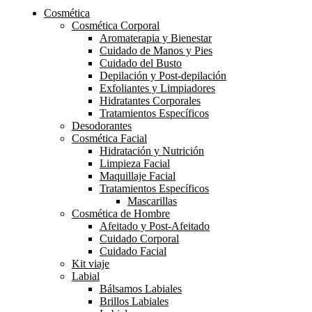
Cosmética
Cosmética Corporal
Aromaterapia y Bienestar
Cuidado de Manos y Pies
Cuidado del Busto
Depilación y Post-depilación
Exfoliantes y Limpiadores
Hidratantes Corporales
Tratamientos Específicos
Desodorantes
Cosmética Facial
Hidratación y Nutrición
Limpieza Facial
Maquillaje Facial
Tratamientos Específicos
Mascarillas
Cosmética de Hombre
Afeitado y Post-Afeitado
Cuidado Corporal
Cuidado Facial
Kit viaje
Labial
Bálsamos Labiales
Brillos Labiales