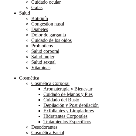
Cuidado ocular
Gafas
Salud
Botiquín
Congestion nasal
Diabetes
Dolor de garganta
Cuidado de los oidos
Probioticos
Salud corporal
Salud mujer
Salud sexual
Vitaminas
Cosmética
Cosmética Corporal
Aromaterapia y Bienestar
Cuidado de Manos y Pies
Cuidado del Busto
Depilación y Post-depilación
Exfoliantes y Limpiadores
Hidratantes Corporales
Tratamientos Específicos
Desodorantes
Cosmética Facial