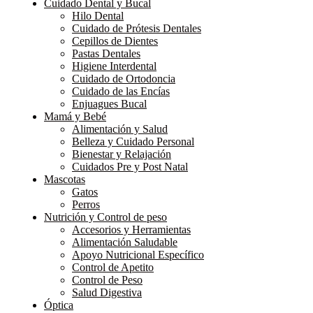
Cuidado Dental y Bucal
Hilo Dental
Cuidado de Prótesis Dentales
Cepillos de Dientes
Pastas Dentales
Higiene Interdental
Cuidado de Ortodoncia
Cuidado de las Encías
Enjuagues Bucal
Mamá y Bebé
Alimentación y Salud
Belleza y Cuidado Personal
Bienestar y Relajación
Cuidados Pre y Post Natal
Mascotas
Gatos
Perros
Nutrición y Control de peso
Accesorios y Herramientas
Alimentación Saludable
Apoyo Nutricional Específico
Control de Apetito
Control de Peso
Salud Digestiva
Óptica