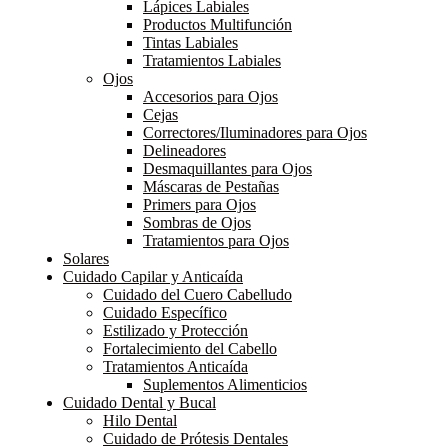
Lápices Labiales
Productos Multifunción
Tintas Labiales
Tratamientos Labiales
Ojos
Accesorios para Ojos
Cejas
Correctores/Iluminadores para Ojos
Delineadores
Desmaquillantes para Ojos
Máscaras de Pestañas
Primers para Ojos
Sombras de Ojos
Tratamientos para Ojos
Solares
Cuidado Capilar y Anticaída
Cuidado del Cuero Cabelludo
Cuidado Específico
Estilizado y Protección
Fortalecimiento del Cabello
Tratamientos Anticaída
Suplementos Alimenticios
Cuidado Dental y Bucal
Hilo Dental
Cuidado de Prótesis Dentales