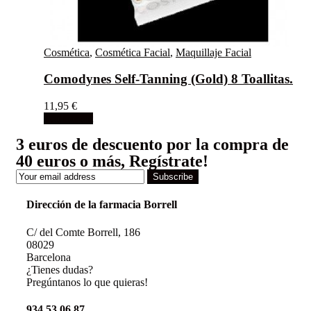
Cosmética
,
Cosmética Facial
,
Maquillaje Facial
Comodynes Self-Tanning (Gold) 8 Toallitas.
11,95
€
Add to cart
3 euros de descuento por la compra de
40 euros o más, Regístrate!
Subscribe
Dirección de la farmacia Borrell
C/ del Comte Borrell, 186
08029
Barcelona
¿Tienes dudas?
Pregúntanos lo que quieras!
934 53 06 87