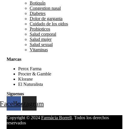
Botiquín
Congestion nasal
Diabetes
Dolor de garganta
Cuidado de los oidos
Probioticos
Salud corporal
Salud mujer
Salud sexual
Vitaminas
Marcas
Perox Farma
Procter & Gamble
Klorane
El Naturalista
Siguenos
Facebook
Instagram
Copyright © 2024
Farmàcia Borrell
. Todos los derechos
reservados