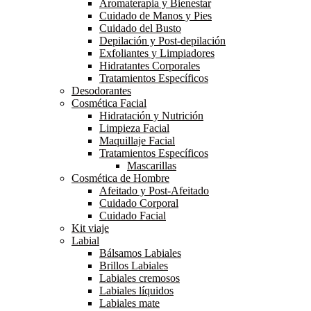
Aromaterapia y Bienestar
Cuidado de Manos y Pies
Cuidado del Busto
Depilación y Post-depilación
Exfoliantes y Limpiadores
Hidratantes Corporales
Tratamientos Específicos
Desodorantes
Cosmética Facial
Hidratación y Nutrición
Limpieza Facial
Maquillaje Facial
Tratamientos Específicos
Mascarillas
Cosmética de Hombre
Afeitado y Post-Afeitado
Cuidado Corporal
Cuidado Facial
Kit viaje
Labial
Bálsamos Labiales
Brillos Labiales
Labiales cremosos
Labiales líquidos
Labiales mate