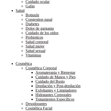
Cuidado ocular
Gafas
Salud
Botiquín
Congestion nasal
Diabetes
Dolor de garganta
Cuidado de los oidos
Probioticos
Salud corporal
Salud mujer
Salud sexual
Vitaminas
Cosmética
Cosmética Corporal
Aromaterapia y Bienestar
Cuidado de Manos y Pies
Cuidado del Busto
Depilación y Post-depilación
Exfoliantes y Limpiadores
Hidratantes Corporales
Tratamientos Específicos
Desodorantes
Cosmética Facial