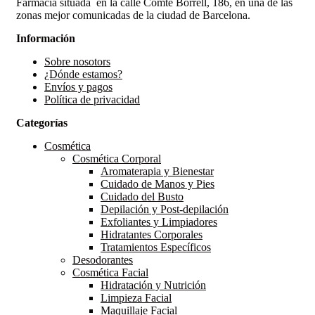
Farmacia situada en la calle Comte Borrell, 186, en una de las
zonas mejor comunicadas de la ciudad de Barcelona.
Información
Sobre nosotors
¿Dónde estamos?
Envíos y pagos
Política de privacidad
Categorías
Cosmética
Cosmética Corporal
Aromaterapia y Bienestar
Cuidado de Manos y Pies
Cuidado del Busto
Depilación y Post-depilación
Exfoliantes y Limpiadores
Hidratantes Corporales
Tratamientos Específicos
Desodorantes
Cosmética Facial
Hidratación y Nutrición
Limpieza Facial
Maquillaje Facial