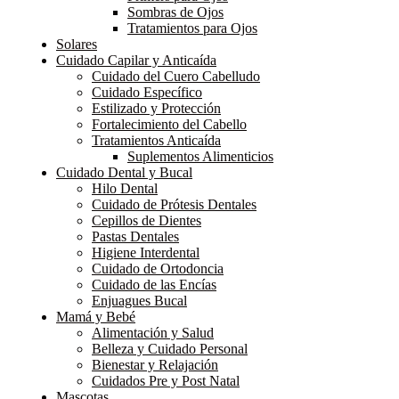
Sombras de Ojos
Tratamientos para Ojos
Solares
Cuidado Capilar y Anticaída
Cuidado del Cuero Cabelludo
Cuidado Específico
Estilizado y Protección
Fortalecimiento del Cabello
Tratamientos Anticaída
Suplementos Alimenticios
Cuidado Dental y Bucal
Hilo Dental
Cuidado de Prótesis Dentales
Cepillos de Dientes
Pastas Dentales
Higiene Interdental
Cuidado de Ortodoncia
Cuidado de las Encías
Enjuagues Bucal
Mamá y Bebé
Alimentación y Salud
Belleza y Cuidado Personal
Bienestar y Relajación
Cuidados Pre y Post Natal
Mascotas