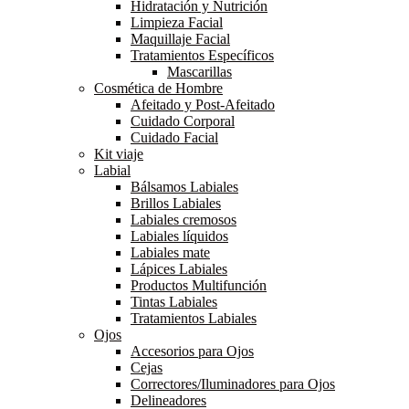
Hidratación y Nutrición
Limpieza Facial
Maquillaje Facial
Tratamientos Específicos
Mascarillas
Cosmética de Hombre
Afeitado y Post-Afeitado
Cuidado Corporal
Cuidado Facial
Kit viaje
Labial
Bálsamos Labiales
Brillos Labiales
Labiales cremosos
Labiales líquidos
Labiales mate
Lápices Labiales
Productos Multifunción
Tintas Labiales
Tratamientos Labiales
Ojos
Accesorios para Ojos
Cejas
Correctores/Iluminadores para Ojos
Delineadores