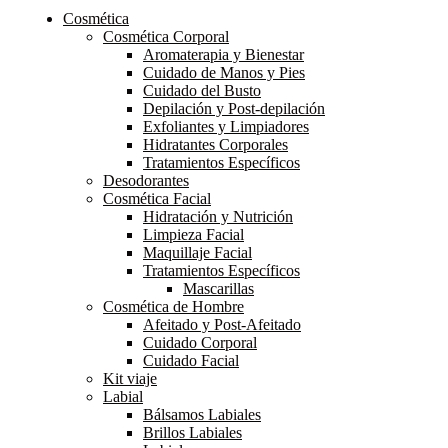
Cosmética
Cosmética Corporal
Aromaterapia y Bienestar
Cuidado de Manos y Pies
Cuidado del Busto
Depilación y Post-depilación
Exfoliantes y Limpiadores
Hidratantes Corporales
Tratamientos Específicos
Desodorantes
Cosmética Facial
Hidratación y Nutrición
Limpieza Facial
Maquillaje Facial
Tratamientos Específicos
Mascarillas
Cosmética de Hombre
Afeitado y Post-Afeitado
Cuidado Corporal
Cuidado Facial
Kit viaje
Labial
Bálsamos Labiales
Brillos Labiales