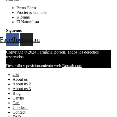
Perox Farma
Procter & Gamble
Klorane
El Naturalista
Siguenos
Facebook
Instagram
Copyright © 2024
Farmàcia Borrell
. Todos los derechos
reservados
Desarollo y posicionamiento web
Boraah.com
.
404
About us
About us 2
About us 3
Blog
Carrito
Cart
Checkout
Contact
FAQ