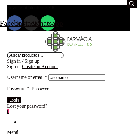
Envio gratuito desde 39
€
Facebook
Instagram
Whatsapp
Búsqueda
de
Sign in / Sign up
productos
Sign in
Create an Account
Username or email
*
Password
*
Login
Lost your password?
0
Menú