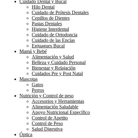
Cuidado Dental y Bucal
Hilo Dental
Cuidado de Prótesis Dentales
Cepillos de Dientes
Pastas Dentales
Higiene Interdental
Cuidado de Ortodoncia
Cuidado de las Encías
Enjuagues Bucal
Mamá y Bebé
Alimentación y Salud
Belleza y Cuidado Personal
Bienestar y Relajación
Cuidados Pre y Post Natal
Mascotas
Gatos
Perros
Nutrición y Control de peso
Accesorios y Herramientas
Alimentación Saludable
Apoyo Nutricional Específico
Control de Apetito
Control de Peso
Salud Digestiva
Óptica