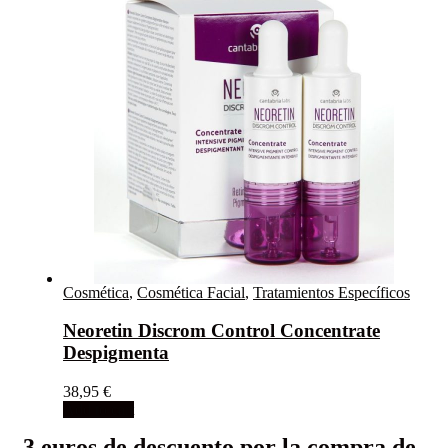
Cosmética
,
Cosmética Facial
,
Tratamientos Específicos
Neoretin Discrom Control Concentrate
Despigmenta
38,95
€
Add to cart
3 euros de descuento por la compra de