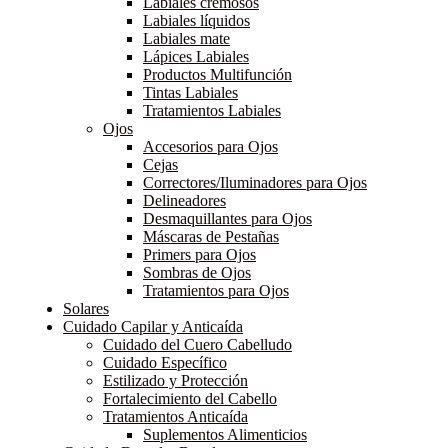
Labiales cremosos
Labiales líquidos
Labiales mate
Lápices Labiales
Productos Multifunción
Tintas Labiales
Tratamientos Labiales
Ojos
Accesorios para Ojos
Cejas
Correctores/Iluminadores para Ojos
Delineadores
Desmaquillantes para Ojos
Máscaras de Pestañas
Primers para Ojos
Sombras de Ojos
Tratamientos para Ojos
Solares
Cuidado Capilar y Anticaída
Cuidado del Cuero Cabelludo
Cuidado Específico
Estilizado y Protección
Fortalecimiento del Cabello
Tratamientos Anticaída
Suplementos Alimenticios