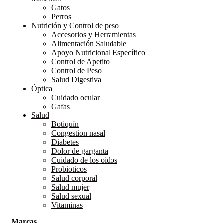
Gatos
Perros
Nutrición y Control de peso
Accesorios y Herramientas
Alimentación Saludable
Apoyo Nutricional Específico
Control de Apetito
Control de Peso
Salud Digestiva
Óptica
Cuidado ocular
Gafas
Salud
Botiquín
Congestion nasal
Diabetes
Dolor de garganta
Cuidado de los oidos
Probioticos
Salud corporal
Salud mujer
Salud sexual
Vitaminas
Marcas