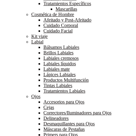
Tratamientos Específicos
Mascarillas
Cosmética de Hombre
Afeitado y Post-Afeitado
Cuidado Corporal
Cuidado Facial
Kit viaje
Labial
Bálsamos Labiales
Brillos Labiales
Labiales cremosos
Labiales líquidos
Labiales mate
Lápices Labiales
Productos Multifunción
Tintas Labiales
Tratamientos Labiales
Ojos
Accesorios para Ojos
Cejas
Correctores/Iluminadores para Ojos
Delineadores
Desmaquillantes para Ojos
Máscaras de Pestañas
Primers para Ojos