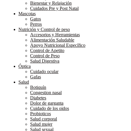
Bienestar y Relajación
Cuidados Pre y Post Natal
Mascotas
Gatos
Perros
Nutrición y Control de peso
Accesorios y Herramientas
Alimentación Saludable
Apoyo Nutricional Específico
Control de Apetito
Control de Peso
Salud Digestiva
Óptica
Cuidado ocular
Gafas
Salud
Botiquín
Congestion nasal
Diabetes
Dolor de garganta
Cuidado de los oidos
Probioticos
Salud corporal
Salud mujer
Salud sexual