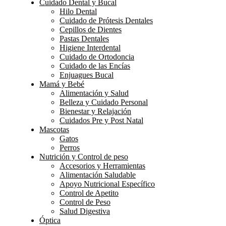
Cuidado Dental y Bucal
Hilo Dental
Cuidado de Prótesis Dentales
Cepillos de Dientes
Pastas Dentales
Higiene Interdental
Cuidado de Ortodoncia
Cuidado de las Encías
Enjuagues Bucal
Mamá y Bebé
Alimentación y Salud
Belleza y Cuidado Personal
Bienestar y Relajación
Cuidados Pre y Post Natal
Mascotas
Gatos
Perros
Nutrición y Control de peso
Accesorios y Herramientas
Alimentación Saludable
Apoyo Nutricional Específico
Control de Apetito
Control de Peso
Salud Digestiva
Óptica