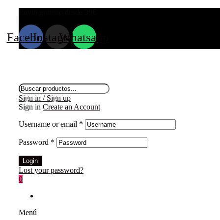
Envio gratuito desde 39
€
Facebook
Instagram
Whatsapp
Búsqueda
de
Sign in / Sign up
productos
Sign in
Create an Account
Username or email
*
Password
*
Login
Lost your password?
0
Menú