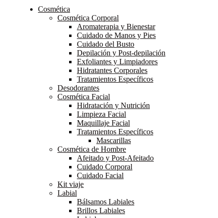
Cosmética
Cosmética Corporal
Aromaterapia y Bienestar
Cuidado de Manos y Pies
Cuidado del Busto
Depilación y Post-depilación
Exfoliantes y Limpiadores
Hidratantes Corporales
Tratamientos Específicos
Desodorantes
Cosmética Facial
Hidratación y Nutrición
Limpieza Facial
Maquillaje Facial
Tratamientos Específicos
Mascarillas
Cosmética de Hombre
Afeitado y Post-Afeitado
Cuidado Corporal
Cuidado Facial
Kit viaje
Labial
Bálsamos Labiales
Brillos Labiales