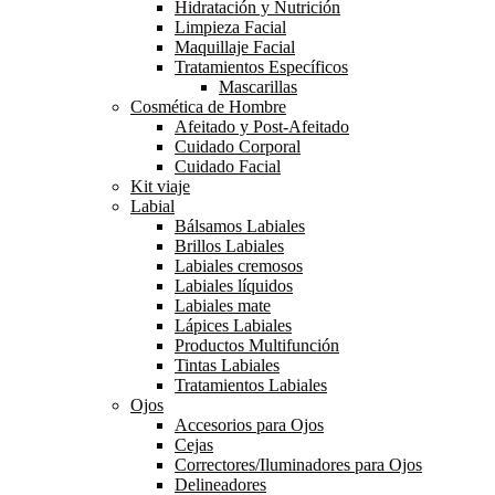
Hidratación y Nutrición
Limpieza Facial
Maquillaje Facial
Tratamientos Específicos
Mascarillas
Cosmética de Hombre
Afeitado y Post-Afeitado
Cuidado Corporal
Cuidado Facial
Kit viaje
Labial
Bálsamos Labiales
Brillos Labiales
Labiales cremosos
Labiales líquidos
Labiales mate
Lápices Labiales
Productos Multifunción
Tintas Labiales
Tratamientos Labiales
Ojos
Accesorios para Ojos
Cejas
Correctores/Iluminadores para Ojos
Delineadores