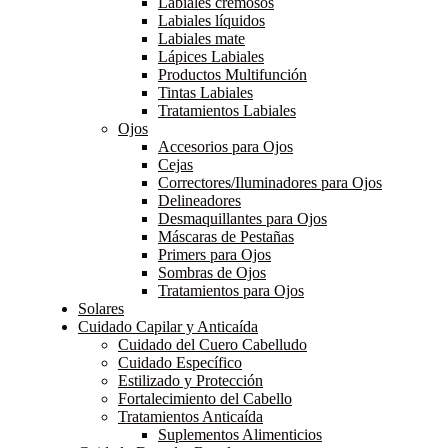
Labiales cremosos
Labiales líquidos
Labiales mate
Lápices Labiales
Productos Multifunción
Tintas Labiales
Tratamientos Labiales
Ojos
Accesorios para Ojos
Cejas
Correctores/Iluminadores para Ojos
Delineadores
Desmaquillantes para Ojos
Máscaras de Pestañas
Primers para Ojos
Sombras de Ojos
Tratamientos para Ojos
Solares
Cuidado Capilar y Anticaída
Cuidado del Cuero Cabelludo
Cuidado Específico
Estilizado y Protección
Fortalecimiento del Cabello
Tratamientos Anticaída
Suplementos Alimenticios