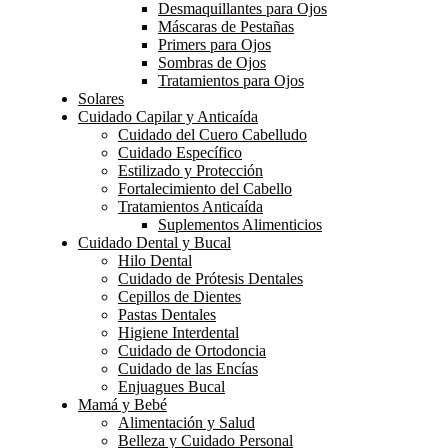
Desmaquillantes para Ojos
Máscaras de Pestañas
Primers para Ojos
Sombras de Ojos
Tratamientos para Ojos
Solares
Cuidado Capilar y Anticaída
Cuidado del Cuero Cabelludo
Cuidado Específico
Estilizado y Protección
Fortalecimiento del Cabello
Tratamientos Anticaída
Suplementos Alimenticios
Cuidado Dental y Bucal
Hilo Dental
Cuidado de Prótesis Dentales
Cepillos de Dientes
Pastas Dentales
Higiene Interdental
Cuidado de Ortodoncia
Cuidado de las Encías
Enjuagues Bucal
Mamá y Bebé
Alimentación y Salud
Belleza y Cuidado Personal