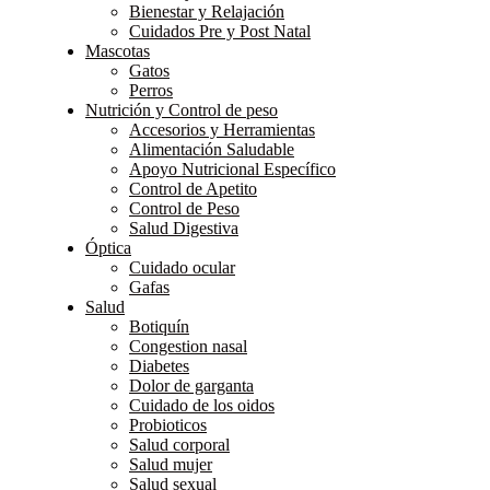
Bienestar y Relajación
Cuidados Pre y Post Natal
Mascotas
Gatos
Perros
Nutrición y Control de peso
Accesorios y Herramientas
Alimentación Saludable
Apoyo Nutricional Específico
Control de Apetito
Control de Peso
Salud Digestiva
Óptica
Cuidado ocular
Gafas
Salud
Botiquín
Congestion nasal
Diabetes
Dolor de garganta
Cuidado de los oidos
Probioticos
Salud corporal
Salud mujer
Salud sexual