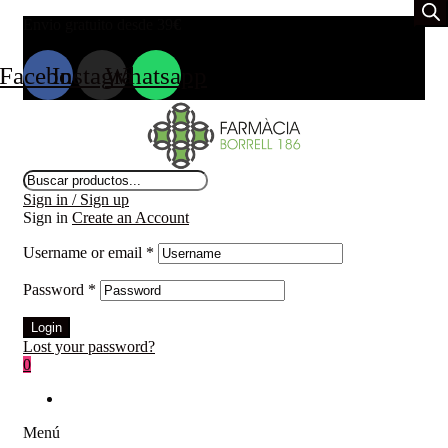
Envio gratuito desde 39
€
Facebook
Instagram
Whatsapp
Búsqueda
de
Sign in / Sign up
productos
Sign in
Create an Account
Username or email
*
Password
*
Login
Lost your password?
0
Menú