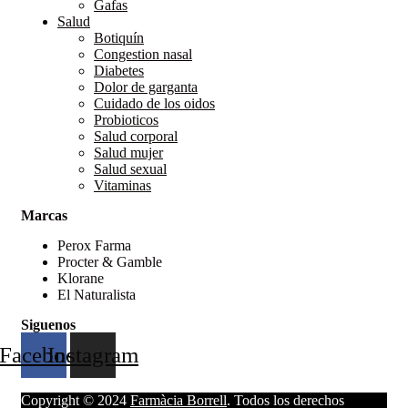
Gafas
Salud
Botiquín
Congestion nasal
Diabetes
Dolor de garganta
Cuidado de los oidos
Probioticos
Salud corporal
Salud mujer
Salud sexual
Vitaminas
Marcas
Perox Farma
Procter & Gamble
Klorane
El Naturalista
Siguenos
Facebook
Instagram
Copyright © 2024
Farmàcia Borrell
. Todos los derechos