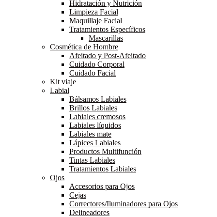
Hidratación y Nutrición
Limpieza Facial
Maquillaje Facial
Tratamientos Específicos
Mascarillas
Cosmética de Hombre
Afeitado y Post-Afeitado
Cuidado Corporal
Cuidado Facial
Kit viaje
Labial
Bálsamos Labiales
Brillos Labiales
Labiales cremosos
Labiales líquidos
Labiales mate
Lápices Labiales
Productos Multifunción
Tintas Labiales
Tratamientos Labiales
Ojos
Accesorios para Ojos
Cejas
Correctores/Iluminadores para Ojos
Delineadores