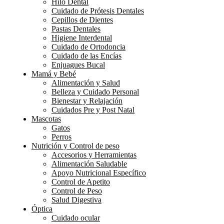
Hilo Dental
Cuidado de Prótesis Dentales
Cepillos de Dientes
Pastas Dentales
Higiene Interdental
Cuidado de Ortodoncia
Cuidado de las Encías
Enjuagues Bucal
Mamá y Bebé
Alimentación y Salud
Belleza y Cuidado Personal
Bienestar y Relajación
Cuidados Pre y Post Natal
Mascotas
Gatos
Perros
Nutrición y Control de peso
Accesorios y Herramientas
Alimentación Saludable
Apoyo Nutricional Específico
Control de Apetito
Control de Peso
Salud Digestiva
Óptica
Cuidado ocular