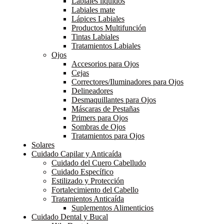
Labiales líquidos
Labiales mate
Lápices Labiales
Productos Multifunción
Tintas Labiales
Tratamientos Labiales
Ojos
Accesorios para Ojos
Cejas
Correctores/Iluminadores para Ojos
Delineadores
Desmaquillantes para Ojos
Máscaras de Pestañas
Primers para Ojos
Sombras de Ojos
Tratamientos para Ojos
Solares
Cuidado Capilar y Anticaída
Cuidado del Cuero Cabelludo
Cuidado Específico
Estilizado y Protección
Fortalecimiento del Cabello
Tratamientos Anticaída
Suplementos Alimenticios
Cuidado Dental y Bucal