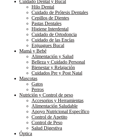
Cuidado Dental y Bucal
Hilo Dental
Cuidado de Prótesis Dentales
Cepillos de Dientes
Pastas Dentales
Higiene Interdental
Cuidado de Ortodoncia
Cuidado de las Encías
Enjuagues Bucal
Mamá y Bebé
Alimentación y Salud
Belleza y Cuidado Personal
Bienestar y Relajación
Cuidados Pre y Post Natal
Mascotas
Gatos
Perros
Nutrición y Control de peso
Accesorios y Herramientas
Alimentación Saludable
Apoyo Nutricional Específico
Control de Apetito
Control de Peso
Salud Digestiva
Óptica