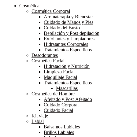
Cosmética
Cosmética Corporal
Aromaterapia y Bienestar
Cuidado de Manos y Pies
Cuidado del Busto
Depilación y Post-depilación
Exfoliantes y Limpiadores
Hidratantes Corporales
Tratamientos Específicos
Desodorantes
Cosmética Facial
Hidratación y Nutrición
Limpieza Facial
Maquillaje Facial
Tratamientos Específicos
Mascarillas
Cosmética de Hombre
Afeitado y Post-Afeitado
Cuidado Corporal
Cuidado Facial
Kit viaje
Labial
Bálsamos Labiales
Brillos Labiales