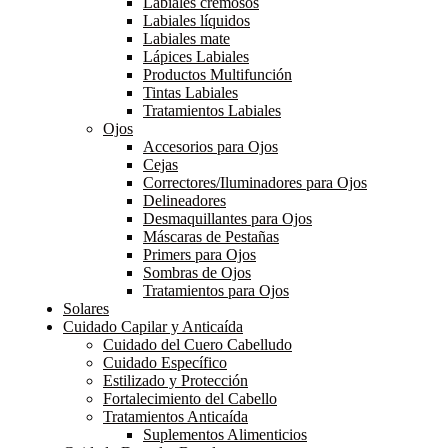
Labiales cremosos
Labiales líquidos
Labiales mate
Lápices Labiales
Productos Multifunción
Tintas Labiales
Tratamientos Labiales
Ojos
Accesorios para Ojos
Cejas
Correctores/Iluminadores para Ojos
Delineadores
Desmaquillantes para Ojos
Máscaras de Pestañas
Primers para Ojos
Sombras de Ojos
Tratamientos para Ojos
Solares
Cuidado Capilar y Anticaída
Cuidado del Cuero Cabelludo
Cuidado Específico
Estilizado y Protección
Fortalecimiento del Cabello
Tratamientos Anticaída
Suplementos Alimenticios