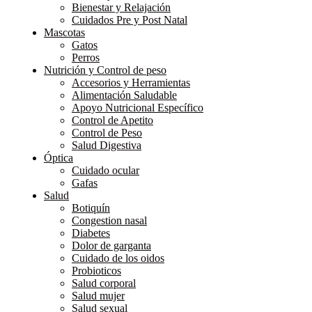
Bienestar y Relajación
Cuidados Pre y Post Natal
Mascotas
Gatos
Perros
Nutrición y Control de peso
Accesorios y Herramientas
Alimentación Saludable
Apoyo Nutricional Específico
Control de Apetito
Control de Peso
Salud Digestiva
Óptica
Cuidado ocular
Gafas
Salud
Botiquín
Congestion nasal
Diabetes
Dolor de garganta
Cuidado de los oidos
Probioticos
Salud corporal
Salud mujer
Salud sexual