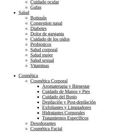
Cuidado ocular
Gafas
Salud
Botiquín
Congestion nasal
Diabetes
Dolor de garganta
Cuidado de los oidos
Probioticos
Salud corporal
Salud mujer
Salud sexual
Vitaminas
Cosmética
Cosmética Corporal
Aromaterapia y Bienestar
Cuidado de Manos y Pies
Cuidado del Busto
Depilación y Post-depilación
Exfoliantes y Limpiadores
Hidratantes Corporales
Tratamientos Específicos
Desodorantes
Cosmética Facial