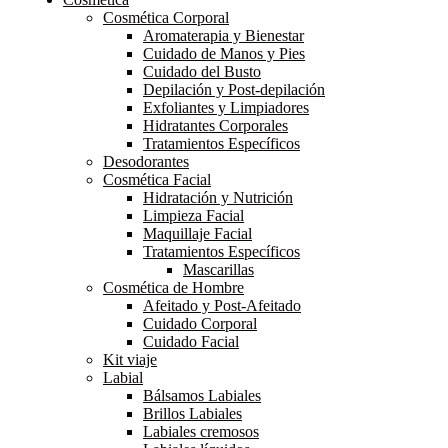
Cosmética Corporal
Aromaterapia y Bienestar
Cuidado de Manos y Pies
Cuidado del Busto
Depilación y Post-depilación
Exfoliantes y Limpiadores
Hidratantes Corporales
Tratamientos Específicos
Desodorantes
Cosmética Facial
Hidratación y Nutrición
Limpieza Facial
Maquillaje Facial
Tratamientos Específicos
Mascarillas
Cosmética de Hombre
Afeitado y Post-Afeitado
Cuidado Corporal
Cuidado Facial
Kit viaje
Labial
Bálsamos Labiales
Brillos Labiales
Labiales cremosos