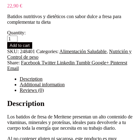
22,90
€
Batidos nutritivos y dietéticos con sabor dulce a fresa para
complementar tu dieta
Quantity:
Meritene
Fresa
Add to cart
15
SKU:
248401
Categories:
Alimentación Saludable
,
Nutrición y
Sobres
Control de peso
quantity
Share:
Facebook
Twitter
Linkedin
Tumblr
Google+
Pinterest
Email
Description
Additional information
Reviews (0)
Description
Los batidos de fresa de Meritene presentan un alto contenido de
vitaminas, minerales y proteínas, ideales para devolverle a tu
cuerpo toda la energía que necesita en su trabajo diario.
Al no contener gluten ni sacarosa, este producto es muy