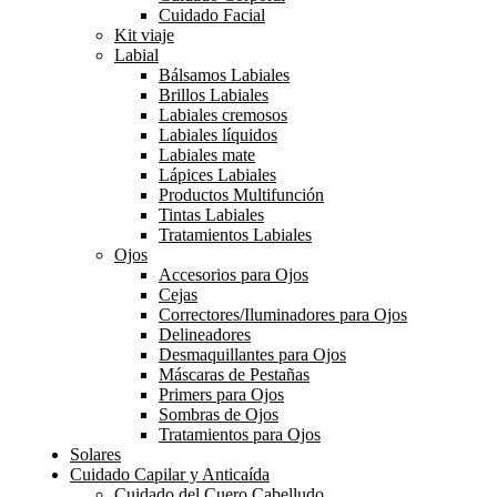
Cuidado Facial
Kit viaje
Labial
Bálsamos Labiales
Brillos Labiales
Labiales cremosos
Labiales líquidos
Labiales mate
Lápices Labiales
Productos Multifunción
Tintas Labiales
Tratamientos Labiales
Ojos
Accesorios para Ojos
Cejas
Correctores/Iluminadores para Ojos
Delineadores
Desmaquillantes para Ojos
Máscaras de Pestañas
Primers para Ojos
Sombras de Ojos
Tratamientos para Ojos
Solares
Cuidado Capilar y Anticaída
Cuidado del Cuero Cabelludo