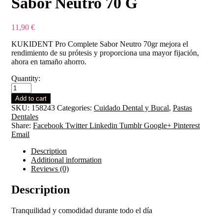
Sabor Neutro 70 G
11,90
€
KUKIDENT Pro Complete Sabor Neutro 70gr mejora el
rendimiento de su prótesis y proporciona una mayor fijación,
ahora en tamaño ahorro.
Quantity:
Kukident
Pro
Add to cart
Complete
SKU:
158243
Categories:
Cuidado Dental y Bucal
,
Pastas
Sabor
Dentales
Neutro
Share:
Facebook
Twitter
Linkedin
Tumblr
Google+
Pinterest
70
Email
G
quantity
Description
Additional information
Reviews (0)
Description
Tranquilidad y comodidad durante todo el día