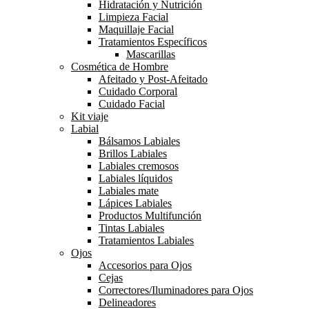
Hidratación y Nutrición
Limpieza Facial
Maquillaje Facial
Tratamientos Específicos
Mascarillas
Cosmética de Hombre
Afeitado y Post-Afeitado
Cuidado Corporal
Cuidado Facial
Kit viaje
Labial
Bálsamos Labiales
Brillos Labiales
Labiales cremosos
Labiales líquidos
Labiales mate
Lápices Labiales
Productos Multifunción
Tintas Labiales
Tratamientos Labiales
Ojos
Accesorios para Ojos
Cejas
Correctores/Iluminadores para Ojos
Delineadores