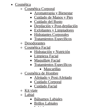
Cosmética
Cosmética Corporal
Aromaterapia y Bienestar
Cuidado de Manos y Pies
Cuidado del Busto
Depilación y Post-depilación
Exfoliantes y Limpiadores
Hidratantes Corporales
Tratamientos Específicos
Desodorantes
Cosmética Facial
Hidratación y Nutrición
Limpieza Facial
Maquillaje Facial
Tratamientos Específicos
Mascarillas
Cosmética de Hombre
Afeitado y Post-Afeitado
Cuidado Corporal
Cuidado Facial
Kit viaje
Labial
Bálsamos Labiales
Brillos Labiales