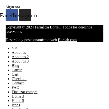
Siguenos
Facebook
Instagram
Copyright © 2024
Farmàcia Borrell
. Todos los derechos
reservados
Desarollo y posicionamiento web
Boraah.com
.
404
About us
About us 2
About us 3
Blog
Carrito
Cart
Checkout
Contact
FAQ
Finalizar compra
Home 3
Home 5
Icons