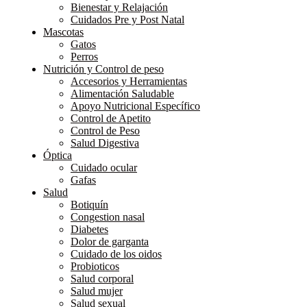
Bienestar y Relajación
Cuidados Pre y Post Natal
Mascotas
Gatos
Perros
Nutrición y Control de peso
Accesorios y Herramientas
Alimentación Saludable
Apoyo Nutricional Específico
Control de Apetito
Control de Peso
Salud Digestiva
Óptica
Cuidado ocular
Gafas
Salud
Botiquín
Congestion nasal
Diabetes
Dolor de garganta
Cuidado de los oidos
Probioticos
Salud corporal
Salud mujer
Salud sexual