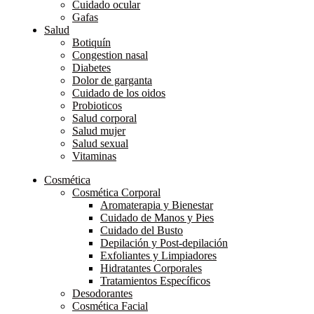
Cuidado ocular
Gafas
Salud
Botiquín
Congestion nasal
Diabetes
Dolor de garganta
Cuidado de los oidos
Probioticos
Salud corporal
Salud mujer
Salud sexual
Vitaminas
Cosmética
Cosmética Corporal
Aromaterapia y Bienestar
Cuidado de Manos y Pies
Cuidado del Busto
Depilación y Post-depilación
Exfoliantes y Limpiadores
Hidratantes Corporales
Tratamientos Específicos
Desodorantes
Cosmética Facial