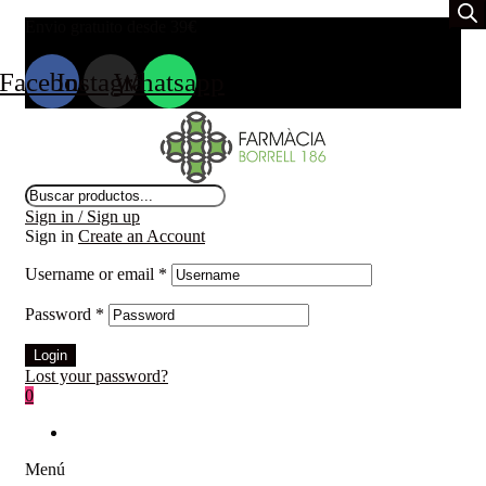
Envio gratuito desde 39
€
Facebook
Instagram
Whatsapp
Búsqueda
de
Sign in / Sign up
productos
Sign in
Create an Account
Username or email
*
Password
*
Login
Lost your password?
0
Menú