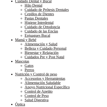
Cuidado Dental y Bucal
Hilo Dental
Cuidado de Prótesis Dentales
Cepillos de Dientes
Pastas Dentales
Higiene Interdental
Cuidado de Ortodoncia
Cuidado de las Encías
Enjuagues Bucal
Mamá y Bebé
Alimentación y Salud
Belleza y Cuidado Personal
Bienestar y Relajación
Cuidados Pre y Post Natal
Mascotas
Gatos
Perros
Nutrición y Control de peso
Accesorios y Herramientas
Alimentación Saludable
Apoyo Nutricional Específico
Control de Apetito
Control de Peso
Salud Digestiva
Óptica