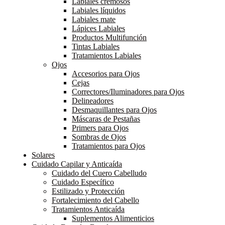
Labiales cremosos
Labiales líquidos
Labiales mate
Lápices Labiales
Productos Multifunción
Tintas Labiales
Tratamientos Labiales
Ojos
Accesorios para Ojos
Cejas
Correctores/Iluminadores para Ojos
Delineadores
Desmaquillantes para Ojos
Máscaras de Pestañas
Primers para Ojos
Sombras de Ojos
Tratamientos para Ojos
Solares
Cuidado Capilar y Anticaída
Cuidado del Cuero Cabelludo
Cuidado Específico
Estilizado y Protección
Fortalecimiento del Cabello
Tratamientos Anticaída
Suplementos Alimenticios