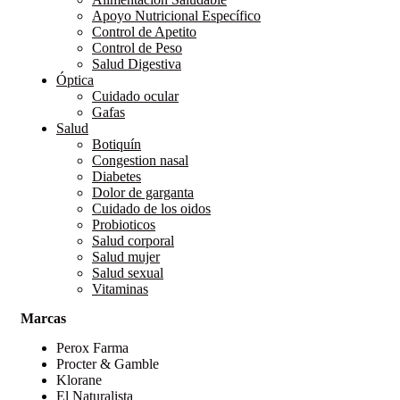
Apoyo Nutricional Específico
Control de Apetito
Control de Peso
Salud Digestiva
Óptica
Cuidado ocular
Gafas
Salud
Botiquín
Congestion nasal
Diabetes
Dolor de garganta
Cuidado de los oidos
Probioticos
Salud corporal
Salud mujer
Salud sexual
Vitaminas
Marcas
Perox Farma
Procter & Gamble
Klorane
El Naturalista