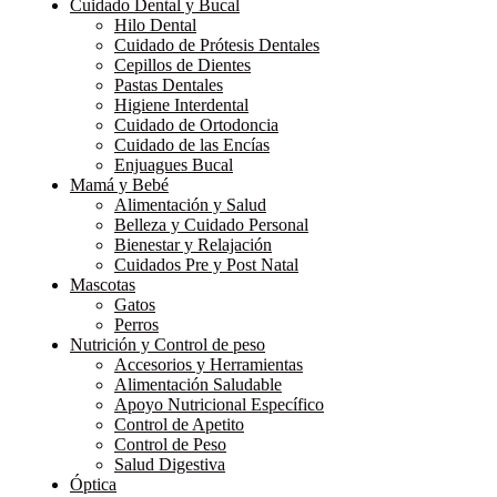
Cuidado Dental y Bucal
Hilo Dental
Cuidado de Prótesis Dentales
Cepillos de Dientes
Pastas Dentales
Higiene Interdental
Cuidado de Ortodoncia
Cuidado de las Encías
Enjuagues Bucal
Mamá y Bebé
Alimentación y Salud
Belleza y Cuidado Personal
Bienestar y Relajación
Cuidados Pre y Post Natal
Mascotas
Gatos
Perros
Nutrición y Control de peso
Accesorios y Herramientas
Alimentación Saludable
Apoyo Nutricional Específico
Control de Apetito
Control de Peso
Salud Digestiva
Óptica