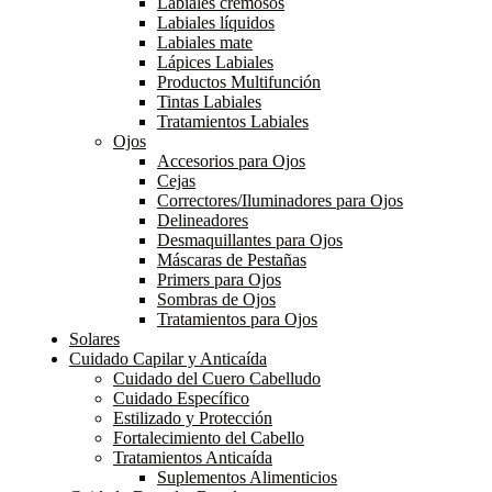
Labiales cremosos
Labiales líquidos
Labiales mate
Lápices Labiales
Productos Multifunción
Tintas Labiales
Tratamientos Labiales
Ojos
Accesorios para Ojos
Cejas
Correctores/Iluminadores para Ojos
Delineadores
Desmaquillantes para Ojos
Máscaras de Pestañas
Primers para Ojos
Sombras de Ojos
Tratamientos para Ojos
Solares
Cuidado Capilar y Anticaída
Cuidado del Cuero Cabelludo
Cuidado Específico
Estilizado y Protección
Fortalecimiento del Cabello
Tratamientos Anticaída
Suplementos Alimenticios