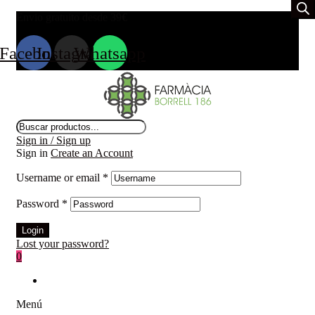
Envio gratuito desde 39
€
Facebook
Instagram
Whatsapp
Búsqueda
de
Sign in / Sign up
productos
Sign in
Create an Account
Username or email
*
Password
*
Login
Lost your password?
0
Menú