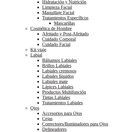
Hidratación y Nutrición
Limpieza Facial
Maquillaje Facial
Tratamientos Específicos
Mascarillas
Cosmética de Hombre
Afeitado y Post-Afeitado
Cuidado Corporal
Cuidado Facial
Kit viaje
Labial
Bálsamos Labiales
Brillos Labiales
Labiales cremosos
Labiales líquidos
Labiales mate
Lápices Labiales
Productos Multifunción
Tintas Labiales
Tratamientos Labiales
Ojos
Accesorios para Ojos
Cejas
Correctores/Iluminadores para Ojos
Delineadores