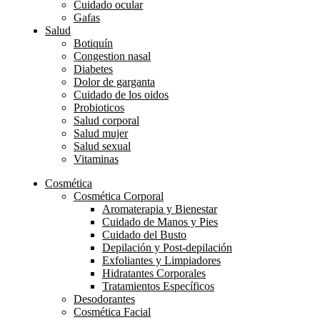
Cuidado ocular
Gafas
Salud
Botiquín
Congestion nasal
Diabetes
Dolor de garganta
Cuidado de los oidos
Probioticos
Salud corporal
Salud mujer
Salud sexual
Vitaminas
Cosmética
Cosmética Corporal
Aromaterapia y Bienestar
Cuidado de Manos y Pies
Cuidado del Busto
Depilación y Post-depilación
Exfoliantes y Limpiadores
Hidratantes Corporales
Tratamientos Específicos
Desodorantes
Cosmética Facial