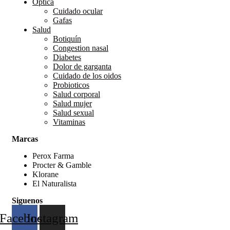
Óptica
Cuidado ocular
Gafas
Salud
Botiquín
Congestion nasal
Diabetes
Dolor de garganta
Cuidado de los oidos
Probioticos
Salud corporal
Salud mujer
Salud sexual
Vitaminas
Marcas
Perox Farma
Procter & Gamble
Klorane
El Naturalista
Siguenos
Facebook
Instagram