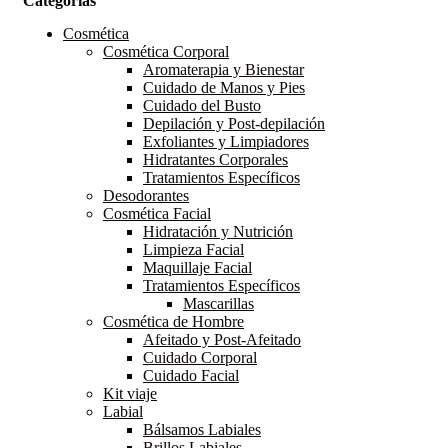
Categorías
Cosmética
Cosmética Corporal
Aromaterapia y Bienestar
Cuidado de Manos y Pies
Cuidado del Busto
Depilación y Post-depilación
Exfoliantes y Limpiadores
Hidratantes Corporales
Tratamientos Específicos
Desodorantes
Cosmética Facial
Hidratación y Nutrición
Limpieza Facial
Maquillaje Facial
Tratamientos Específicos
Mascarillas
Cosmética de Hombre
Afeitado y Post-Afeitado
Cuidado Corporal
Cuidado Facial
Kit viaje
Labial
Bálsamos Labiales
Brillos Labiales