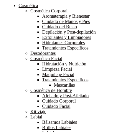
Cosmética
Cosmética Corporal
Aromaterapia y Bienestar
Cuidado de Manos y Pies
Cuidado del Busto
Depilación y Post-depilación
Exfoliantes y Limpiadores
Hidratantes Corporales
Tratamientos Específicos
Desodorantes
Cosmética Facial
Hidratación y Nutrición
Limpieza Facial
Maquillaje Facial
Tratamientos Específicos
Mascarillas
Cosmética de Hombre
Afeitado y Post-Afeitado
Cuidado Corporal
Cuidado Facial
Kit viaje
Labial
Bálsamos Labiales
Brillos Labiales