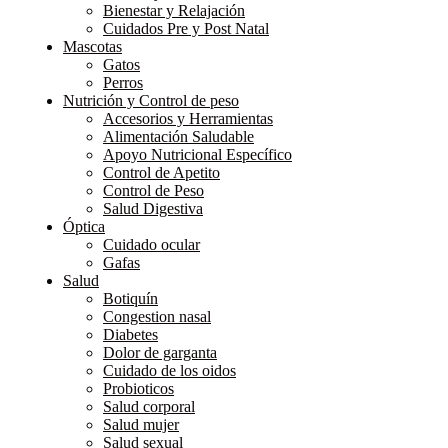
Bienestar y Relajación
Cuidados Pre y Post Natal
Mascotas
Gatos
Perros
Nutrición y Control de peso
Accesorios y Herramientas
Alimentación Saludable
Apoyo Nutricional Específico
Control de Apetito
Control de Peso
Salud Digestiva
Óptica
Cuidado ocular
Gafas
Salud
Botiquín
Congestion nasal
Diabetes
Dolor de garganta
Cuidado de los oidos
Probioticos
Salud corporal
Salud mujer
Salud sexual