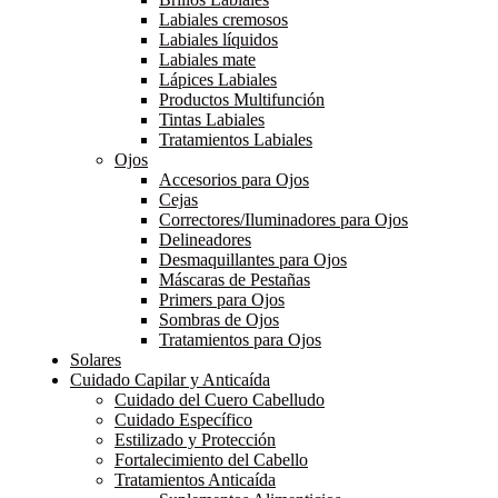
Labiales cremosos
Labiales líquidos
Labiales mate
Lápices Labiales
Productos Multifunción
Tintas Labiales
Tratamientos Labiales
Ojos
Accesorios para Ojos
Cejas
Correctores/Iluminadores para Ojos
Delineadores
Desmaquillantes para Ojos
Máscaras de Pestañas
Primers para Ojos
Sombras de Ojos
Tratamientos para Ojos
Solares
Cuidado Capilar y Anticaída
Cuidado del Cuero Cabelludo
Cuidado Específico
Estilizado y Protección
Fortalecimiento del Cabello
Tratamientos Anticaída