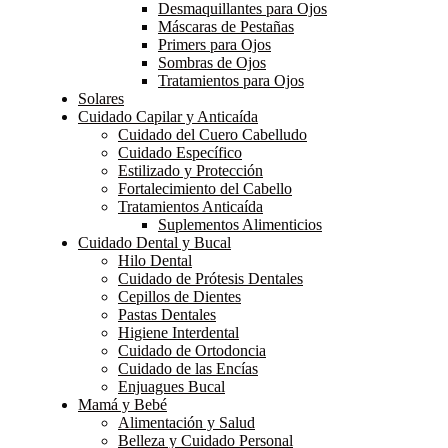
Desmaquillantes para Ojos
Máscaras de Pestañas
Primers para Ojos
Sombras de Ojos
Tratamientos para Ojos
Solares
Cuidado Capilar y Anticaída
Cuidado del Cuero Cabelludo
Cuidado Específico
Estilizado y Protección
Fortalecimiento del Cabello
Tratamientos Anticaída
Suplementos Alimenticios
Cuidado Dental y Bucal
Hilo Dental
Cuidado de Prótesis Dentales
Cepillos de Dientes
Pastas Dentales
Higiene Interdental
Cuidado de Ortodoncia
Cuidado de las Encías
Enjuagues Bucal
Mamá y Bebé
Alimentación y Salud
Belleza y Cuidado Personal