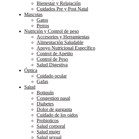
Bienestar y Relajación
Cuidados Pre y Post Natal
Mascotas
Gatos
Perros
Nutrición y Control de peso
Accesorios y Herramientas
Alimentación Saludable
Apoyo Nutricional Específico
Control de Apetito
Control de Peso
Salud Digestiva
Óptica
Cuidado ocular
Gafas
Salud
Botiquín
Congestion nasal
Diabetes
Dolor de garganta
Cuidado de los oidos
Probioticos
Salud corporal
Salud mujer
Salud sexual