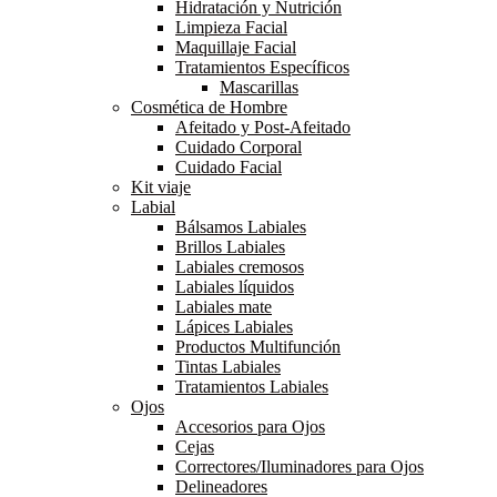
Hidratación y Nutrición
Limpieza Facial
Maquillaje Facial
Tratamientos Específicos
Mascarillas
Cosmética de Hombre
Afeitado y Post-Afeitado
Cuidado Corporal
Cuidado Facial
Kit viaje
Labial
Bálsamos Labiales
Brillos Labiales
Labiales cremosos
Labiales líquidos
Labiales mate
Lápices Labiales
Productos Multifunción
Tintas Labiales
Tratamientos Labiales
Ojos
Accesorios para Ojos
Cejas
Correctores/Iluminadores para Ojos
Delineadores