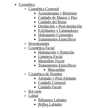
Cosmética
Cosmética Corporal
Aromaterapia y Bienestar
Cuidado de Manos y Pies
Cuidado del Busto
Depilación y Post-depilación
Exfoliantes y Limpiadores
Hidratantes Corporales
Tratamientos Específicos
Desodorantes
Cosmética Facial
Hidratación y Nutrición
Limpieza Facial
Maquillaje Facial
Tratamientos Específicos
Mascarillas
Cosmética de Hombre
Afeitado y Post-Afeitado
Cuidado Corporal
Cuidado Facial
Kit viaje
Labial
Bálsamos Labiales
Brillos Labiales