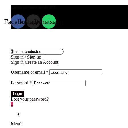
Envio gratuito desde 39
€
Facebook
Instagram
Whatsapp
Búsqueda
de
Sign in / Sign up
productos
Sign in
Create an Account
Username or email
*
Password
*
Login
Lost your password?
0
Menú