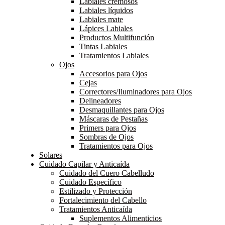
Labiales cremosos
Labiales líquidos
Labiales mate
Lápices Labiales
Productos Multifunción
Tintas Labiales
Tratamientos Labiales
Ojos
Accesorios para Ojos
Cejas
Correctores/Iluminadores para Ojos
Delineadores
Desmaquillantes para Ojos
Máscaras de Pestañas
Primers para Ojos
Sombras de Ojos
Tratamientos para Ojos
Solares
Cuidado Capilar y Anticaída
Cuidado del Cuero Cabelludo
Cuidado Específico
Estilizado y Protección
Fortalecimiento del Cabello
Tratamientos Anticaída
Suplementos Alimenticios