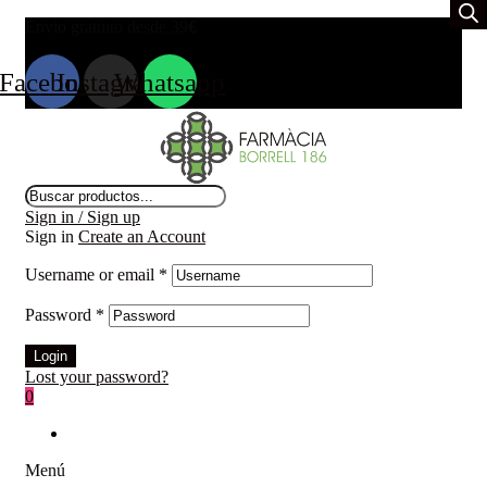
Envio gratuito desde 39
€
Facebook
Instagram
Whatsapp
Búsqueda
de
Sign in / Sign up
productos
Sign in
Create an Account
Username or email
*
Password
*
Login
Lost your password?
0
Menú