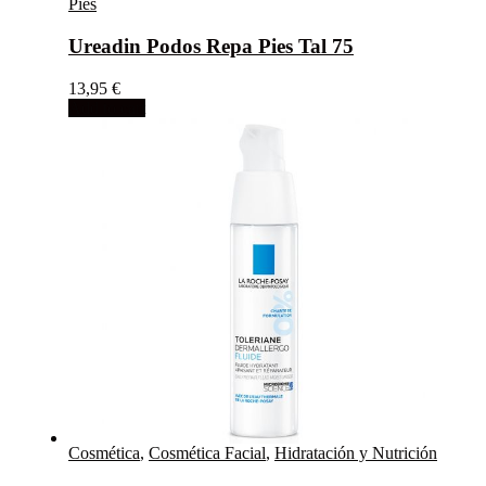
Pies
Ureadin Podos Repa Pies Tal 75
13,95
€
Add to cart
Cosmética
,
Cosmética Facial
,
Hidratación y Nutrición