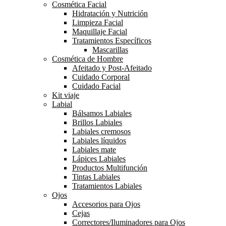
Cosmética Facial
Hidratación y Nutrición
Limpieza Facial
Maquillaje Facial
Tratamientos Específicos
Mascarillas
Cosmética de Hombre
Afeitado y Post-Afeitado
Cuidado Corporal
Cuidado Facial
Kit viaje
Labial
Bálsamos Labiales
Brillos Labiales
Labiales cremosos
Labiales líquidos
Labiales mate
Lápices Labiales
Productos Multifunción
Tintas Labiales
Tratamientos Labiales
Ojos
Accesorios para Ojos
Cejas
Correctores/Iluminadores para Ojos