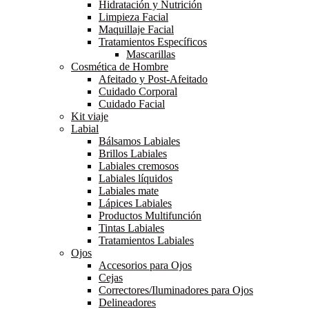
Hidratación y Nutrición
Limpieza Facial
Maquillaje Facial
Tratamientos Específicos
Mascarillas
Cosmética de Hombre
Afeitado y Post-Afeitado
Cuidado Corporal
Cuidado Facial
Kit viaje
Labial
Bálsamos Labiales
Brillos Labiales
Labiales cremosos
Labiales líquidos
Labiales mate
Lápices Labiales
Productos Multifunción
Tintas Labiales
Tratamientos Labiales
Ojos
Accesorios para Ojos
Cejas
Correctores/Iluminadores para Ojos
Delineadores