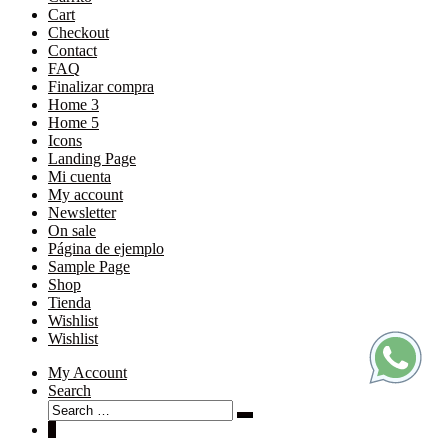
Cart
Checkout
Contact
FAQ
Finalizar compra
Home 3
Home 5
Icons
Landing Page
Mi cuenta
My account
Newsletter
On sale
Página de ejemplo
Sample Page
Shop
Tienda
Wishlist
Wishlist
My Account
Search
Search
Search
for:
0