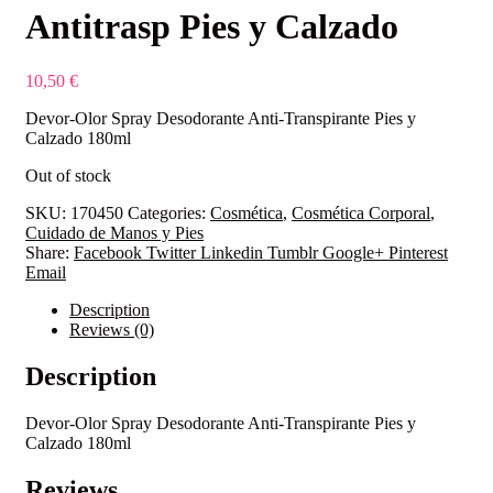
Antitrasp Pies y Calzado
10,50
€
Devor-Olor Spray Desodorante Anti-Transpirante Pies y
Calzado 180ml
Out of stock
SKU:
170450
Categories:
Cosmética
,
Cosmética Corporal
,
Cuidado de Manos y Pies
Share:
Facebook
Twitter
Linkedin
Tumblr
Google+
Pinterest
Email
Description
Reviews (0)
Description
Devor-Olor Spray Desodorante Anti-Transpirante Pies y
Calzado 180ml
Reviews