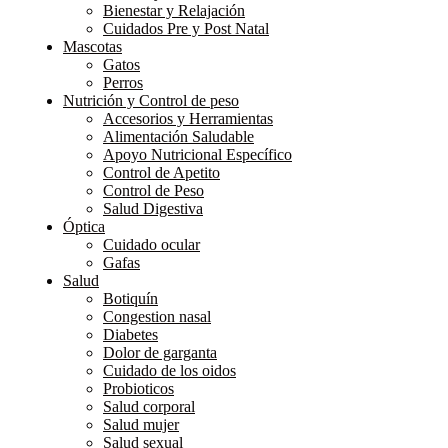
Bienestar y Relajación
Cuidados Pre y Post Natal
Mascotas
Gatos
Perros
Nutrición y Control de peso
Accesorios y Herramientas
Alimentación Saludable
Apoyo Nutricional Específico
Control de Apetito
Control de Peso
Salud Digestiva
Óptica
Cuidado ocular
Gafas
Salud
Botiquín
Congestion nasal
Diabetes
Dolor de garganta
Cuidado de los oidos
Probioticos
Salud corporal
Salud mujer
Salud sexual