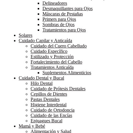
Delineadores
Desmaquillantes para Ojos
Máscaras de Pestañas
Primers para Ojos
Sombras de Ojos
Tratamientos para Ojos
Solares
Cuidado Capilar y Anticaída
Cuidado del Cuero Cabelludo
Cuidado Específico
Estilizado y Protección
Fortalecimiento del Cabello
Tratamientos Anticaída
Suplementos Alimenticios
Cuidado Dental y Bucal
Hilo Dental
Cuidado de Prótesis Dentales
Cepillos de Dientes
Pastas Dentales
Higiene Interdental
Cuidado de Ortodoncia
Cuidado de las Encías
Enjuagues Bucal
Mamá y Bebé
Alimentación y Salud