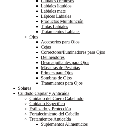
Labiales cremosos
Labiales líquidos
Labiales mate
Lápices Labiales
Productos Multifunción
Tintas Labiales
Tratamientos Labiales
Ojos
Accesorios para Ojos
Cejas
Correctores/Iluminadores para Ojos
Delineadores
Desmaquillantes para Ojos
Máscaras de Pestañas
Primers para Ojos
Sombras de Ojos
Tratamientos para Ojos
Solares
Cuidado Capilar y Anticaída
Cuidado del Cuero Cabelludo
Cuidado Específico
Estilizado y Protección
Fortalecimiento del Cabello
Tratamientos Anticaída
Suplementos Alimenticios