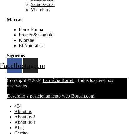
Salud sexual
Vitaminas
Marcas
Perox Farma
Procter & Gamble
Klorane
El Naturalista
Siguenos
Facebook
Instagram
Copyright © 2024
Farmàcia Borrell
. Todos los derechos
reservados
Desarollo y posicionamiento web
Boraah.com
.
404
About us
About us 2
About us 3
Blog
Carrito