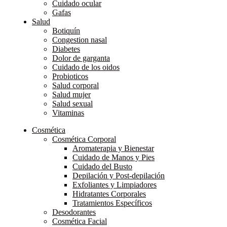
Cuidado ocular
Gafas
Salud
Botiquín
Congestion nasal
Diabetes
Dolor de garganta
Cuidado de los oidos
Probioticos
Salud corporal
Salud mujer
Salud sexual
Vitaminas
Cosmética
Cosmética Corporal
Aromaterapia y Bienestar
Cuidado de Manos y Pies
Cuidado del Busto
Depilación y Post-depilación
Exfoliantes y Limpiadores
Hidratantes Corporales
Tratamientos Específicos
Desodorantes
Cosmética Facial