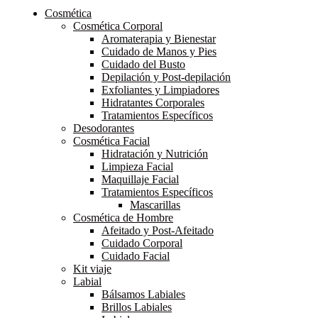
Cosmética
Cosmética Corporal
Aromaterapia y Bienestar
Cuidado de Manos y Pies
Cuidado del Busto
Depilación y Post-depilación
Exfoliantes y Limpiadores
Hidratantes Corporales
Tratamientos Específicos
Desodorantes
Cosmética Facial
Hidratación y Nutrición
Limpieza Facial
Maquillaje Facial
Tratamientos Específicos
Mascarillas
Cosmética de Hombre
Afeitado y Post-Afeitado
Cuidado Corporal
Cuidado Facial
Kit viaje
Labial
Bálsamos Labiales
Brillos Labiales