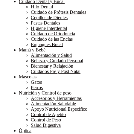
Cuidado Dental y Bucal
Hilo Dental
Cuidado de Prótesis Dentales
Cepillos de Dientes
Pastas Dentales
Higiene Interdental
Cuidado de Ortodoncia
Cuidado de las Encías
Enjuagues Bucal
Mamá y Bebé
Alimentación y Salud
Belleza y Cuidado Personal
Bienestar y Relajación
Cuidados Pre y Post Natal
Mascotas
Gatos
Perros
Nutrición y Control de peso
Accesorios y Herramientas
Alimentación Saludable
Apoyo Nutricional Específico
Control de Apetito
Control de Peso
Salud Digestiva
Óptica