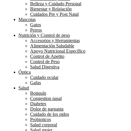
Belleza y Cuidado Personal
Bienestar y Relajación
Cuidados Pre y Post Natal
Mascotas
Gatos
Perros
Nutrición y Control de peso
Accesorios y Herramientas
Alimentación Saludable
Apoyo Nutricional Específico
Control de Apetito
Control de Peso
Salud Digestiva
Óptica
Cuidado ocular
Gafas
Salud
Botiquín
Congestion nasal
Diabetes
Dolor de garganta
Cuidado de los oidos
Probioticos
Salud corporal
Salud mujer