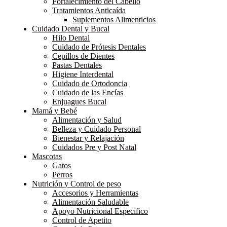
Fortalecimiento del Cabello
Tratamientos Anticaída
Suplementos Alimenticios
Cuidado Dental y Bucal
Hilo Dental
Cuidado de Prótesis Dentales
Cepillos de Dientes
Pastas Dentales
Higiene Interdental
Cuidado de Ortodoncia
Cuidado de las Encías
Enjuagues Bucal
Mamá y Bebé
Alimentación y Salud
Belleza y Cuidado Personal
Bienestar y Relajación
Cuidados Pre y Post Natal
Mascotas
Gatos
Perros
Nutrición y Control de peso
Accesorios y Herramientas
Alimentación Saludable
Apoyo Nutricional Específico
Control de Apetito