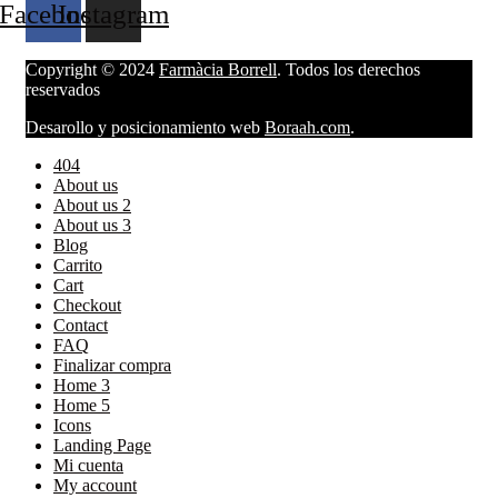
Facebook
Instagram
Copyright © 2024
Farmàcia Borrell
. Todos los derechos
reservados
Desarollo y posicionamiento web
Boraah.com
.
404
About us
About us 2
About us 3
Blog
Carrito
Cart
Checkout
Contact
FAQ
Finalizar compra
Home 3
Home 5
Icons
Landing Page
Mi cuenta
My account