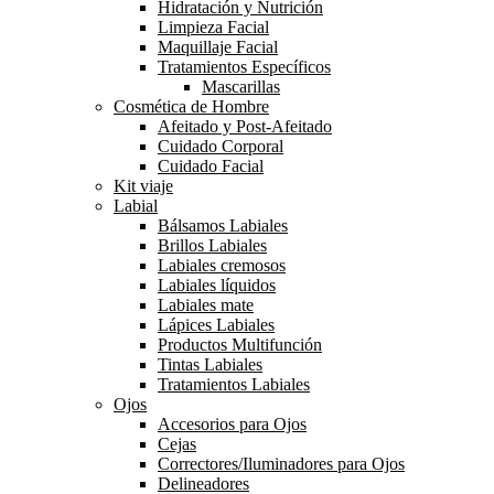
Hidratación y Nutrición
Limpieza Facial
Maquillaje Facial
Tratamientos Específicos
Mascarillas
Cosmética de Hombre
Afeitado y Post-Afeitado
Cuidado Corporal
Cuidado Facial
Kit viaje
Labial
Bálsamos Labiales
Brillos Labiales
Labiales cremosos
Labiales líquidos
Labiales mate
Lápices Labiales
Productos Multifunción
Tintas Labiales
Tratamientos Labiales
Ojos
Accesorios para Ojos
Cejas
Correctores/Iluminadores para Ojos
Delineadores