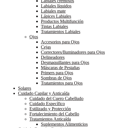
Labiales cremosos
Labiales líquidos
Labiales mate
Lápices Labiales
Productos Multifunción
Tintas Labiales
Tratamientos Labiales
Ojos
Accesorios para Ojos
Cejas
Correctores/Iluminadores para Ojos
Delineadores
Desmaquillantes para Ojos
Máscaras de Pestañas
Primers para Ojos
Sombras de Ojos
Tratamientos para Ojos
Solares
Cuidado Capilar y Anticaída
Cuidado del Cuero Cabelludo
Cuidado Específico
Estilizado y Protección
Fortalecimiento del Cabello
Tratamientos Anticaída
Suplementos Alimenticios