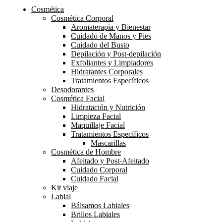
Cosmética
Cosmética Corporal
Aromaterapia y Bienestar
Cuidado de Manos y Pies
Cuidado del Busto
Depilación y Post-depilación
Exfoliantes y Limpiadores
Hidratantes Corporales
Tratamientos Específicos
Desodorantes
Cosmética Facial
Hidratación y Nutrición
Limpieza Facial
Maquillaje Facial
Tratamientos Específicos
Mascarillas
Cosmética de Hombre
Afeitado y Post-Afeitado
Cuidado Corporal
Cuidado Facial
Kit viaje
Labial
Bálsamos Labiales
Brillos Labiales