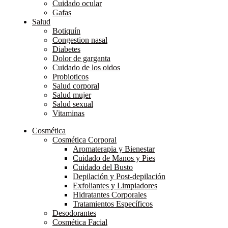
Cuidado ocular
Gafas
Salud
Botiquín
Congestion nasal
Diabetes
Dolor de garganta
Cuidado de los oidos
Probioticos
Salud corporal
Salud mujer
Salud sexual
Vitaminas
Cosmética
Cosmética Corporal
Aromaterapia y Bienestar
Cuidado de Manos y Pies
Cuidado del Busto
Depilación y Post-depilación
Exfoliantes y Limpiadores
Hidratantes Corporales
Tratamientos Específicos
Desodorantes
Cosmética Facial