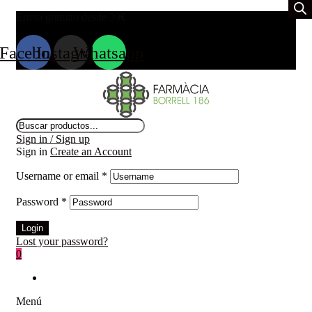
Envio gratuito desde 39
€
Facebook
Instagram
Whatsapp
Búsqueda
de
Sign in / Sign up
productos
Sign in
Create an Account
Username or email
*
Password
*
Login
Lost your password?
0
Menú