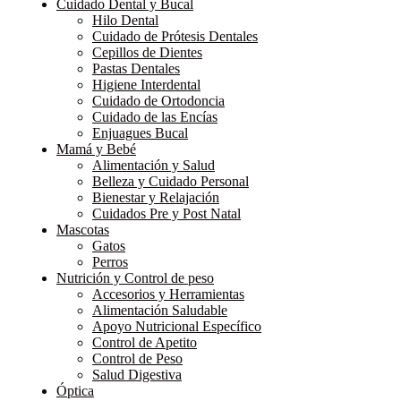
Cuidado Dental y Bucal
Hilo Dental
Cuidado de Prótesis Dentales
Cepillos de Dientes
Pastas Dentales
Higiene Interdental
Cuidado de Ortodoncia
Cuidado de las Encías
Enjuagues Bucal
Mamá y Bebé
Alimentación y Salud
Belleza y Cuidado Personal
Bienestar y Relajación
Cuidados Pre y Post Natal
Mascotas
Gatos
Perros
Nutrición y Control de peso
Accesorios y Herramientas
Alimentación Saludable
Apoyo Nutricional Específico
Control de Apetito
Control de Peso
Salud Digestiva
Óptica