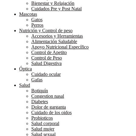
Bienestar y Relajación
Cuidados Pre y Post Natal
Mascotas
Gatos
Perros
Nutrición y Control de peso
Accesorios y Herramientas
Alimentación Saludable
Apoyo Nutricional Específico
Control de Apetito
Control de Peso
Salud Digestiva
Óptica
Cuidado ocular
Gafas
Salud
Botiquín
Congestion nasal
Diabetes
Dolor de garganta
Cuidado de los oidos
Probioticos
Salud corporal
Salud mujer
Salud sexual