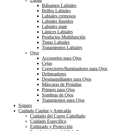
Labial
Bálsamos Labiales
Brillos Labiales
Labiales cremosos
Labiales líquidos
Labiales mate
Lápices Labiales
Productos Multifunción
Tintas Labiales
Tratamientos Labiales
Ojos
Accesorios para Ojos
Cejas
Correctores/Iluminadores para Ojos
Delineadores
Desmaquillantes para Ojos
Máscaras de Pestañas
Primers para Ojos
Sombras de Ojos
Tratamientos para Ojos
Solares
Cuidado Capilar y Anticaída
Cuidado del Cuero Cabelludo
Cuidado Específico
Estilizado y Protección