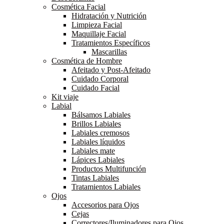
Cosmética Facial
Hidratación y Nutrición
Limpieza Facial
Maquillaje Facial
Tratamientos Específicos
Mascarillas
Cosmética de Hombre
Afeitado y Post-Afeitado
Cuidado Corporal
Cuidado Facial
Kit viaje
Labial
Bálsamos Labiales
Brillos Labiales
Labiales cremosos
Labiales líquidos
Labiales mate
Lápices Labiales
Productos Multifunción
Tintas Labiales
Tratamientos Labiales
Ojos
Accesorios para Ojos
Cejas
Correctores/Iluminadores para Ojos