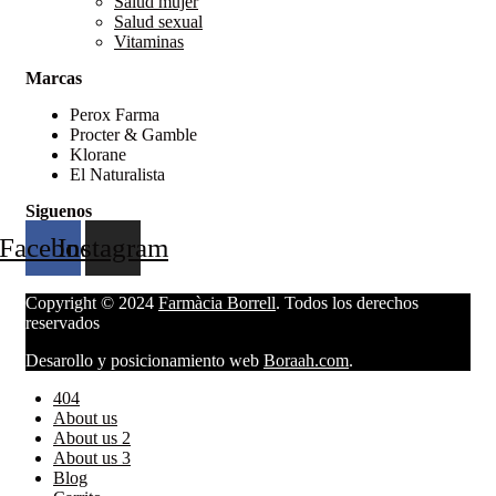
Salud mujer
Salud sexual
Vitaminas
Marcas
Perox Farma
Procter & Gamble
Klorane
El Naturalista
Siguenos
Facebook
Instagram
Copyright © 2024
Farmàcia Borrell
. Todos los derechos
reservados
Desarollo y posicionamiento web
Boraah.com
.
404
About us
About us 2
About us 3
Blog