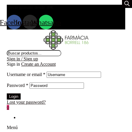
Envio gratuito desde 39
€
Facebook
Instagram
Whatsapp
Búsqueda
de
Sign in / Sign up
productos
Sign in
Create an Account
Username or email
*
Password
*
Login
Lost your password?
0
Menú