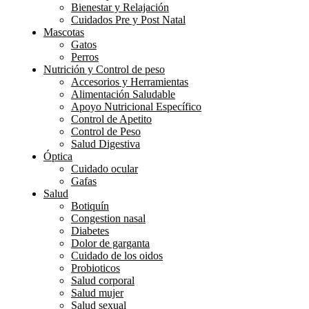
Bienestar y Relajación
Cuidados Pre y Post Natal
Mascotas
Gatos
Perros
Nutrición y Control de peso
Accesorios y Herramientas
Alimentación Saludable
Apoyo Nutricional Específico
Control de Apetito
Control de Peso
Salud Digestiva
Óptica
Cuidado ocular
Gafas
Salud
Botiquín
Congestion nasal
Diabetes
Dolor de garganta
Cuidado de los oidos
Probioticos
Salud corporal
Salud mujer
Salud sexual