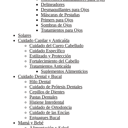
Delineadores
Desmaquillantes para Ojos
Máscaras de Pestañas
Primers para Ojos
Sombras de Ojos
Tratamientos para Ojos
Solares
Cuidado Capilar y Anticaída
Cuidado del Cuero Cabelludo
Cuidado Específico
Estilizado y Protección
Fortalecimiento del Cabello
Tratamientos Anticaída
Suplementos Alimenticios
Cuidado Dental y Bucal
Hilo Dental
Cuidado de Prótesis Dentales
Cepillos de Dientes
Pastas Dentales
Higiene Interdental
Cuidado de Ortodoncia
Cuidado de las Encías
Enjuagues Bucal
Mamá y Bebé
Alimentación y Salud