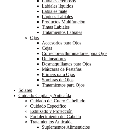
Labiales cremosos
Labiales líquidos
Labiales mate
Lápices Labiales
Productos Multifunción
Tintas Labiales
Tratamientos Labiales
Ojos
Accesorios para Ojos
Cejas
Correctores/Iluminadores para Ojos
Delineadores
Desmaquillantes para Ojos
Máscaras de Pestañas
Primers para Ojos
Sombras de Ojos
Tratamientos para Ojos
Solares
Cuidado Capilar y Anticaída
Cuidado del Cuero Cabelludo
Cuidado Específico
Estilizado y Protección
Fortalecimiento del Cabello
Tratamientos Anticaída
Suplementos Alimenticios