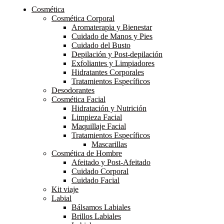
Cosmética
Cosmética Corporal
Aromaterapia y Bienestar
Cuidado de Manos y Pies
Cuidado del Busto
Depilación y Post-depilación
Exfoliantes y Limpiadores
Hidratantes Corporales
Tratamientos Específicos
Desodorantes
Cosmética Facial
Hidratación y Nutrición
Limpieza Facial
Maquillaje Facial
Tratamientos Específicos
Mascarillas
Cosmética de Hombre
Afeitado y Post-Afeitado
Cuidado Corporal
Cuidado Facial
Kit viaje
Labial
Bálsamos Labiales
Brillos Labiales