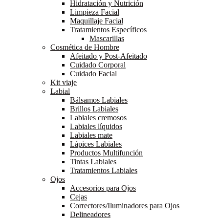
Hidratación y Nutrición
Limpieza Facial
Maquillaje Facial
Tratamientos Específicos
Mascarillas
Cosmética de Hombre
Afeitado y Post-Afeitado
Cuidado Corporal
Cuidado Facial
Kit viaje
Labial
Bálsamos Labiales
Brillos Labiales
Labiales cremosos
Labiales líquidos
Labiales mate
Lápices Labiales
Productos Multifunción
Tintas Labiales
Tratamientos Labiales
Ojos
Accesorios para Ojos
Cejas
Correctores/Iluminadores para Ojos
Delineadores