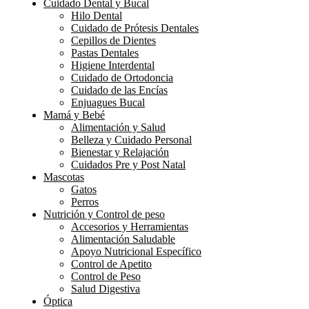
Cuidado Dental y Bucal
Hilo Dental
Cuidado de Prótesis Dentales
Cepillos de Dientes
Pastas Dentales
Higiene Interdental
Cuidado de Ortodoncia
Cuidado de las Encías
Enjuagues Bucal
Mamá y Bebé
Alimentación y Salud
Belleza y Cuidado Personal
Bienestar y Relajación
Cuidados Pre y Post Natal
Mascotas
Gatos
Perros
Nutrición y Control de peso
Accesorios y Herramientas
Alimentación Saludable
Apoyo Nutricional Específico
Control de Apetito
Control de Peso
Salud Digestiva
Óptica