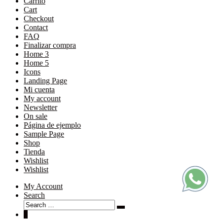
Carrito
Cart
Checkout
Contact
FAQ
Finalizar compra
Home 3
Home 5
Icons
Landing Page
Mi cuenta
My account
Newsletter
On sale
Página de ejemplo
Sample Page
Shop
Tienda
Wishlist
Wishlist
My Account
Search
Search
Search
for:
0