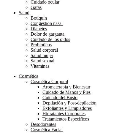
Cuidado ocular
Gafas
Salud
Botiquín
Congestion nasal
Diabetes
Dolor de garganta
Cuidado de los oidos
Probioticos
Salud corporal
Salud mujer
Salud sexual
Vitaminas
Cosmética
Cosmética Corporal
Aromaterapia y Bienestar
Cuidado de Manos y Pies
Cuidado del Busto
Depilación y Post-depilación
Exfoliantes y Limpiadores
Hidratantes Corporales
Tratamientos Específicos
Desodorantes
Cosmética Facial