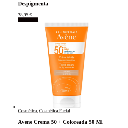
Despigmenta
38,95
€
Add to cart
Cosmética
,
Cosmética Facial
Avene Crema 50 + Coloreada 50 Ml