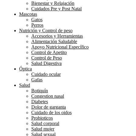
Bienestar y Relajación
Cuidados Pre y Post Natal
Mascotas
Gatos
Perros
Nutrición y Control de peso
Accesorios y Herramientas
Alimentación Saludable
Apoyo Nutricional Específico
Control de Apetito
Control de Peso
Salud Digestiva
Óptica
Cuidado ocular
Gafas
Salud
Botiquín
Congestion nasal
Diabetes
Dolor de garganta
Cuidado de los oidos
Probioticos
Salud corporal
Salud mujer
Salud sexual