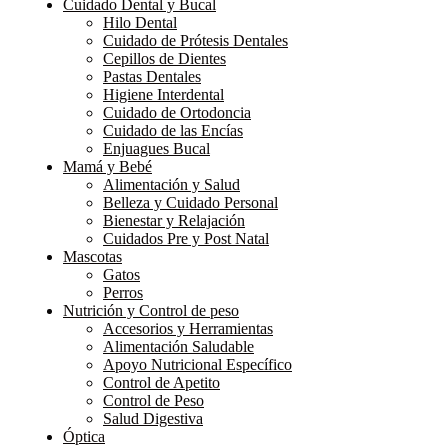
Cuidado Dental y Bucal
Hilo Dental
Cuidado de Prótesis Dentales
Cepillos de Dientes
Pastas Dentales
Higiene Interdental
Cuidado de Ortodoncia
Cuidado de las Encías
Enjuagues Bucal
Mamá y Bebé
Alimentación y Salud
Belleza y Cuidado Personal
Bienestar y Relajación
Cuidados Pre y Post Natal
Mascotas
Gatos
Perros
Nutrición y Control de peso
Accesorios y Herramientas
Alimentación Saludable
Apoyo Nutricional Específico
Control de Apetito
Control de Peso
Salud Digestiva
Óptica