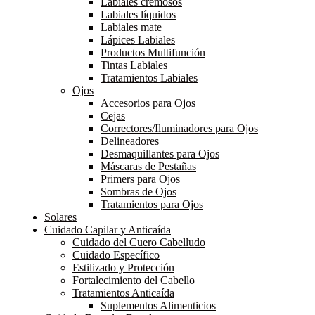
Labiales cremosos
Labiales líquidos
Labiales mate
Lápices Labiales
Productos Multifunción
Tintas Labiales
Tratamientos Labiales
Ojos
Accesorios para Ojos
Cejas
Correctores/Iluminadores para Ojos
Delineadores
Desmaquillantes para Ojos
Máscaras de Pestañas
Primers para Ojos
Sombras de Ojos
Tratamientos para Ojos
Solares
Cuidado Capilar y Anticaída
Cuidado del Cuero Cabelludo
Cuidado Específico
Estilizado y Protección
Fortalecimiento del Cabello
Tratamientos Anticaída
Suplementos Alimenticios