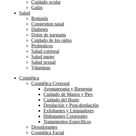
Cuidado ocular
Gafas
Salud
Botiquín
Congestion nasal
Diabetes
Dolor de garganta
Cuidado de los oidos
Probioticos
Salud corporal
Salud mujer
Salud sexual
Vitaminas
Cosmética
Cosmética Corporal
Aromaterapia y Bienestar
Cuidado de Manos y Pies
Cuidado del Busto
Depilación y Post-depilación
Exfoliantes y Limpiadores
Hidratantes Corporales
Tratamientos Específicos
Desodorantes
Cosmética Facial