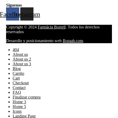
Siguenos
Facebook
Instagram
Copyright © 2024
Farmàcia Borrell
. Todos los derechos
reservados
Desarollo y posicionamiento web
Boraah.com
.
404
About us
About us 2
About us 3
Blog
Carrito
Cart
Checkout
Contact
FAQ
Finalizar compra
Home 3
Home 5
Icons
Landing Page