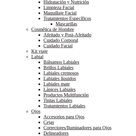
Hidratación y Nutrición
Limpieza Facial
Maquillaje Facial
Tratamientos Específicos
Mascarillas
Cosmética de Hombre
Afeitado y Post-Afeitado
Cuidado Corporal
Cuidado Facial
Kit viaje
Labial
Bálsamos Labiales
Brillos Labiales
Labiales cremosos
Labiales líquidos
Labiales mate
Lápices Labiales
Productos Multifunción
Tintas Labiales
Tratamientos Labiales
Ojos
Accesorios para Ojos
Cejas
Correctores/Iluminadores para Ojos
Delineadores