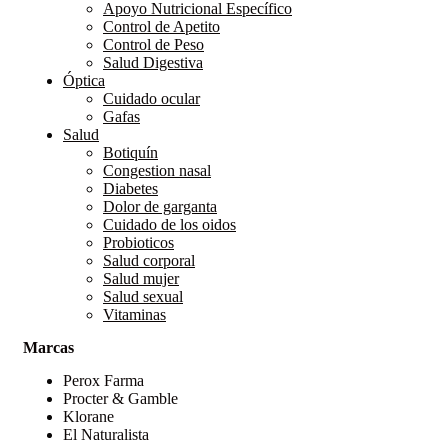
Apoyo Nutricional Específico
Control de Apetito
Control de Peso
Salud Digestiva
Óptica
Cuidado ocular
Gafas
Salud
Botiquín
Congestion nasal
Diabetes
Dolor de garganta
Cuidado de los oidos
Probioticos
Salud corporal
Salud mujer
Salud sexual
Vitaminas
Marcas
Perox Farma
Procter & Gamble
Klorane
El Naturalista