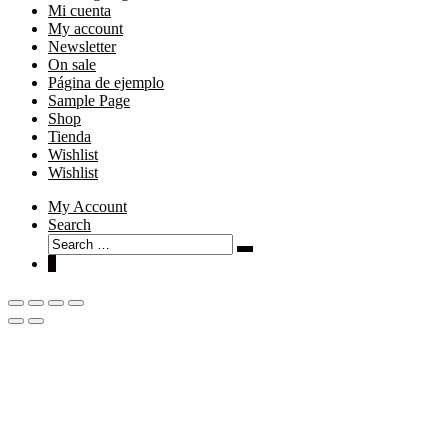
Mi cuenta
My account
Newsletter
On sale
Página de ejemplo
Sample Page
Shop
Tienda
Wishlist
Wishlist
My Account
Search
Search
Search
for:
0