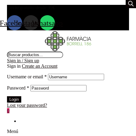
Envio gratuito desde 39
€
Facebook
Instagram
Whatsapp
Búsqueda
de
Sign in / Sign up
productos
Sign in
Create an Account
Username or email
*
Password
*
Login
Lost your password?
0
Menú