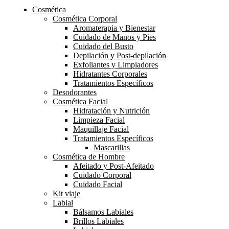
Cosmética
Cosmética Corporal
Aromaterapia y Bienestar
Cuidado de Manos y Pies
Cuidado del Busto
Depilación y Post-depilación
Exfoliantes y Limpiadores
Hidratantes Corporales
Tratamientos Específicos
Desodorantes
Cosmética Facial
Hidratación y Nutrición
Limpieza Facial
Maquillaje Facial
Tratamientos Específicos
Mascarillas
Cosmética de Hombre
Afeitado y Post-Afeitado
Cuidado Corporal
Cuidado Facial
Kit viaje
Labial
Bálsamos Labiales
Brillos Labiales