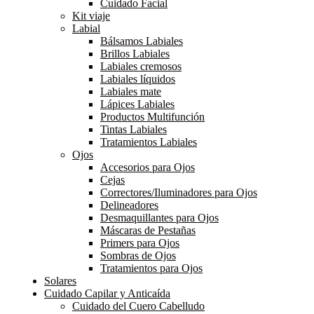
Cuidado Facial
Kit viaje
Labial
Bálsamos Labiales
Brillos Labiales
Labiales cremosos
Labiales líquidos
Labiales mate
Lápices Labiales
Productos Multifunción
Tintas Labiales
Tratamientos Labiales
Ojos
Accesorios para Ojos
Cejas
Correctores/Iluminadores para Ojos
Delineadores
Desmaquillantes para Ojos
Máscaras de Pestañas
Primers para Ojos
Sombras de Ojos
Tratamientos para Ojos
Solares
Cuidado Capilar y Anticaída
Cuidado del Cuero Cabelludo