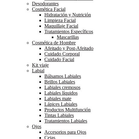
Desodorantes
Cosmética Facial
Hidratación y Nutrición
Limpieza Facial
Maquillaje Facial
Tratamientos Específicos
Mascarillas
Cosmética de Hombre
Afeitado y Post-Afeitado
Cuidado Corporal
Cuidado Facial
Kit viaje
Labial
Bálsamos Labiales
Brillos Labiales
Labiales cremosos
Labiales líquidos
Labiales mate
Lápices Labiales
Productos Multifunción
Tintas Labiales
Tratamientos Labiales
Ojos
Accesorios para Ojos
Cejas