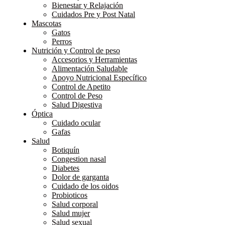
Bienestar y Relajación
Cuidados Pre y Post Natal
Mascotas
Gatos
Perros
Nutrición y Control de peso
Accesorios y Herramientas
Alimentación Saludable
Apoyo Nutricional Específico
Control de Apetito
Control de Peso
Salud Digestiva
Óptica
Cuidado ocular
Gafas
Salud
Botiquín
Congestion nasal
Diabetes
Dolor de garganta
Cuidado de los oidos
Probioticos
Salud corporal
Salud mujer
Salud sexual