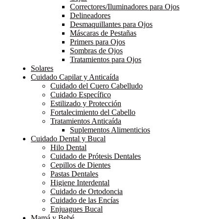
Correctores/Iluminadores para Ojos
Delineadores
Desmaquillantes para Ojos
Máscaras de Pestañas
Primers para Ojos
Sombras de Ojos
Tratamientos para Ojos
Solares
Cuidado Capilar y Anticaída
Cuidado del Cuero Cabelludo
Cuidado Específico
Estilizado y Protección
Fortalecimiento del Cabello
Tratamientos Anticaída
Suplementos Alimenticios
Cuidado Dental y Bucal
Hilo Dental
Cuidado de Prótesis Dentales
Cepillos de Dientes
Pastas Dentales
Higiene Interdental
Cuidado de Ortodoncia
Cuidado de las Encías
Enjuagues Bucal
Mamá y Bebé