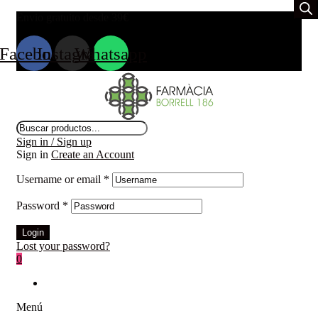
Envio gratuito desde 39
€
Facebook
Instagram
Whatsapp
Búsqueda
de
Sign in / Sign up
productos
Sign in
Create an Account
Username or email
*
Password
*
Login
Lost your password?
0
Menú