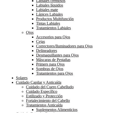
Labiales cremosos
Labiales líquidos
Labiales mate
Lápices Labiales
Productos Multifunción
Tintas Labiales
Tratamientos Labiales
Ojos
Accesorios para Ojos
Cejas
Correctores/Iluminadores para Ojos
Delineadores
Desmaquillantes para Ojos
Máscaras de Pestañas
Primers para Ojos
Sombras de Ojos
Tratamientos para Ojos
Solares
Cuidado Capilar y Anticaída
Cuidado del Cuero Cabelludo
Cuidado Específico
Estilizado y Protección
Fortalecimiento del Cabello
Tratamientos Anticaída
Suplementos Alimenticios