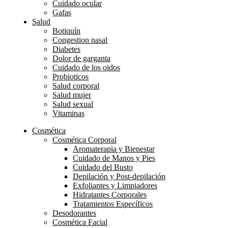
Cuidado ocular
Gafas
Salud
Botiquín
Congestion nasal
Diabetes
Dolor de garganta
Cuidado de los oidos
Probioticos
Salud corporal
Salud mujer
Salud sexual
Vitaminas
Cosmética
Cosmética Corporal
Aromaterapia y Bienestar
Cuidado de Manos y Pies
Cuidado del Busto
Depilación y Post-depilación
Exfoliantes y Limpiadores
Hidratantes Corporales
Tratamientos Específicos
Desodorantes
Cosmética Facial