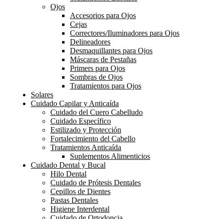
Ojos
Accesorios para Ojos
Cejas
Correctores/Iluminadores para Ojos
Delineadores
Desmaquillantes para Ojos
Máscaras de Pestañas
Primers para Ojos
Sombras de Ojos
Tratamientos para Ojos
Solares
Cuidado Capilar y Anticaída
Cuidado del Cuero Cabelludo
Cuidado Específico
Estilizado y Protección
Fortalecimiento del Cabello
Tratamientos Anticaída
Suplementos Alimenticios
Cuidado Dental y Bucal
Hilo Dental
Cuidado de Prótesis Dentales
Cepillos de Dientes
Pastas Dentales
Higiene Interdental
Cuidado de Ortodoncia