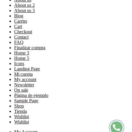
About us 2
About us 3
Blog
Carrito
Cart
Checkout
Contact
FAQ
Finalizar compra
Home 3
Home 5
Icons
Landing Page
Mi cuenta
My account
Newsletter
On sale
Página de ejemplo
Sample Page
Shop
Tienda
Wishlist
Wishlist
My Account