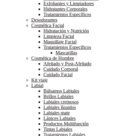
Exfoliantes y Limpiadores
Hidratantes Corporales
Tratamientos Específicos
Desodorantes
Cosmética Facial
Hidratación y Nutrición
Limpieza Facial
Maquillaje Facial
Tratamientos Específicos
Mascarillas
Cosmética de Hombre
Afeitado y Post-Afeitado
Cuidado Corporal
Cuidado Facial
Kit viaje
Labial
Bálsamos Labiales
Brillos Labiales
Labiales cremosos
Labiales líquidos
Labiales mate
Lápices Labiales
Productos Multifunción
Tintas Labiales
Tratamientos Labiales