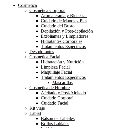
Cosmética
Cosmética Corporal
Aromaterapia y Bienestar
Cuidado de Manos y Pies
Cuidado del Busto
Depilación y Post-depilación
Exfoliantes y Limpiadores
Hidratantes Corporales
Tratamientos Específicos
Desodorantes
Cosmética Facial
Hidratación y Nutrición
Limpieza Facial
Maquillaje Facial
Tratamientos Específicos
Mascarillas
Cosmética de Hombre
Afeitado y Post-Afeitado
Cuidado Corporal
Cuidado Facial
Kit viaje
Labial
Bálsamos Labiales
Brillos Labiales