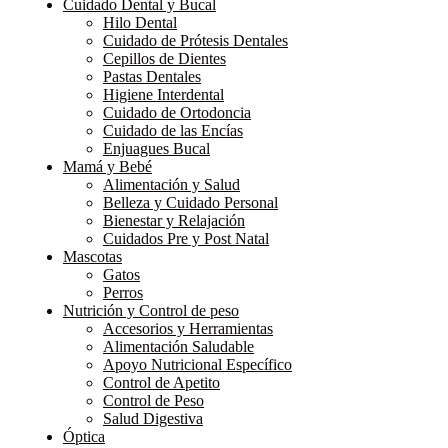
Cuidado Dental y Bucal
Hilo Dental
Cuidado de Prótesis Dentales
Cepillos de Dientes
Pastas Dentales
Higiene Interdental
Cuidado de Ortodoncia
Cuidado de las Encías
Enjuagues Bucal
Mamá y Bebé
Alimentación y Salud
Belleza y Cuidado Personal
Bienestar y Relajación
Cuidados Pre y Post Natal
Mascotas
Gatos
Perros
Nutrición y Control de peso
Accesorios y Herramientas
Alimentación Saludable
Apoyo Nutricional Específico
Control de Apetito
Control de Peso
Salud Digestiva
Óptica