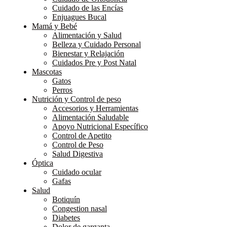
Cuidado de las Encías
Enjuagues Bucal
Mamá y Bebé
Alimentación y Salud
Belleza y Cuidado Personal
Bienestar y Relajación
Cuidados Pre y Post Natal
Mascotas
Gatos
Perros
Nutrición y Control de peso
Accesorios y Herramientas
Alimentación Saludable
Apoyo Nutricional Específico
Control de Apetito
Control de Peso
Salud Digestiva
Óptica
Cuidado ocular
Gafas
Salud
Botiquín
Congestion nasal
Diabetes
Dolor de garganta