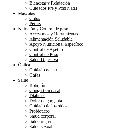
Bienestar y Relajación
Cuidados Pre y Post Natal
Mascotas
Gatos
Perros
Nutrición y Control de peso
Accesorios y Herramientas
Alimentación Saludable
Apoyo Nutricional Específico
Control de Apetito
Control de Peso
Salud Digestiva
Óptica
Cuidado ocular
Gafas
Salud
Botiquín
Congestion nasal
Diabetes
Dolor de garganta
Cuidado de los oidos
Probioticos
Salud corporal
Salud mujer
Salud sexual