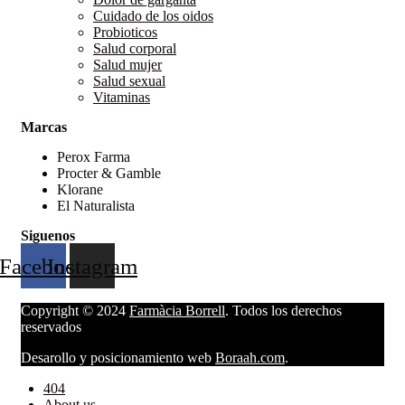
Cuidado de los oidos
Probioticos
Salud corporal
Salud mujer
Salud sexual
Vitaminas
Marcas
Perox Farma
Procter & Gamble
Klorane
El Naturalista
Siguenos
Facebook
Instagram
Copyright © 2024
Farmàcia Borrell
. Todos los derechos
reservados
Desarollo y posicionamiento web
Boraah.com
.
404
About us