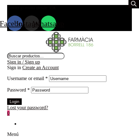
Envio gratuito desde 39
€
Facebook
Instagram
Whatsapp
Búsqueda
de
Sign in / Sign up
productos
Sign in
Create an Account
Username or email
*
Password
*
Login
Lost your password?
0
Menú