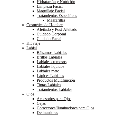
Hidratación y Nutrición
Limpieza Facial
Maquillaje Facial
Tratamientos Específicos
Mascarillas
Cosmética de Hombre
Afeitado y Post-Afeitado
Cuidado Corporal
Cuidado Facial
Kit viaje
Labial
Bálsamos Labiales
Brillos Labiales
Labiales cremosos
Labiales líquidos
Labiales mate
Lápices Labiales
Productos Multifunción
Tintas Labiales
Tratamientos Labiales
Ojos
Accesorios para Ojos
Cejas
Correctores/Iluminadores para Ojos
Delineadores