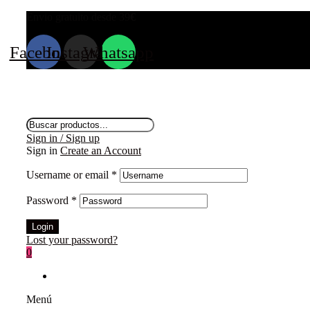
Envio gratuito desde 39
€
Facebook
Instagram
Whatsapp
Búsqueda
de
Sign in / Sign up
productos
Sign in
Create an Account
Username or email
*
Password
*
Login
Lost your password?
0
Menú