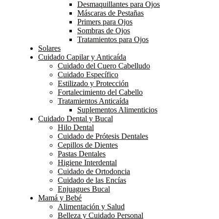
Desmaquillantes para Ojos
Máscaras de Pestañas
Primers para Ojos
Sombras de Ojos
Tratamientos para Ojos
Solares
Cuidado Capilar y Anticaída
Cuidado del Cuero Cabelludo
Cuidado Específico
Estilizado y Protección
Fortalecimiento del Cabello
Tratamientos Anticaída
Suplementos Alimenticios
Cuidado Dental y Bucal
Hilo Dental
Cuidado de Prótesis Dentales
Cepillos de Dientes
Pastas Dentales
Higiene Interdental
Cuidado de Ortodoncia
Cuidado de las Encías
Enjuagues Bucal
Mamá y Bebé
Alimentación y Salud
Belleza y Cuidado Personal