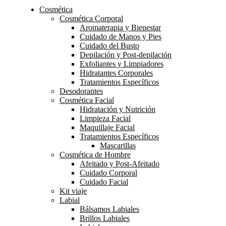
Cosmética
Cosmética Corporal
Aromaterapia y Bienestar
Cuidado de Manos y Pies
Cuidado del Busto
Depilación y Post-depilación
Exfoliantes y Limpiadores
Hidratantes Corporales
Tratamientos Específicos
Desodorantes
Cosmética Facial
Hidratación y Nutrición
Limpieza Facial
Maquillaje Facial
Tratamientos Específicos
Mascarillas
Cosmética de Hombre
Afeitado y Post-Afeitado
Cuidado Corporal
Cuidado Facial
Kit viaje
Labial
Bálsamos Labiales
Brillos Labiales