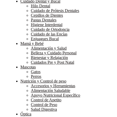
Cuidado Dental y Bucal
Hilo Dental
Cuidado de Prótesis Dentales
Cepillos de Dientes
Pastas Dentales
Higiene Interdental
Cuidado de Ortodoncia
Cuidado de las Encías
Enjuagues Bucal
Mamá y Bebé
Alimentación y Salud
Belleza y Cuidado Personal
Bienestar y Relajación
Cuidados Pre y Post Natal
Mascotas
Gatos
Perros
Nutrición y Control de peso
Accesorios y Herramientas
Alimentación Saludable
Apoyo Nutricional Específico
Control de Apetito
Control de Peso
Salud Digestiva
Óptica