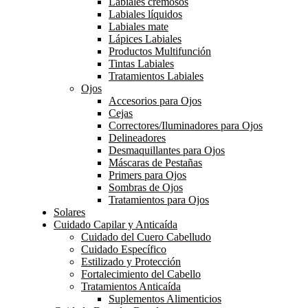
Labiales cremosos
Labiales líquidos
Labiales mate
Lápices Labiales
Productos Multifunción
Tintas Labiales
Tratamientos Labiales
Ojos
Accesorios para Ojos
Cejas
Correctores/Iluminadores para Ojos
Delineadores
Desmaquillantes para Ojos
Máscaras de Pestañas
Primers para Ojos
Sombras de Ojos
Tratamientos para Ojos
Solares
Cuidado Capilar y Anticaída
Cuidado del Cuero Cabelludo
Cuidado Específico
Estilizado y Protección
Fortalecimiento del Cabello
Tratamientos Anticaída
Suplementos Alimenticios