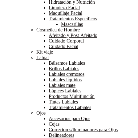
Hidratación y Nutrición
Limpieza Facial
Maquillaje Facial
Tratamientos Específicos
Mascarillas
Cosmética de Hombre
Afeitado y Post-Afeitado
Cuidado Corporal
Cuidado Facial
Kit viaje
Labial
Bálsamos Labiales
Brillos Labiales
Labiales cremosos
Labiales líquidos
Labiales mate
Lápices Labiales
Productos Multifunción
Tintas Labiales
Tratamientos Labiales
Ojos
Accesorios para Ojos
Cejas
Correctores/Iluminadores para Ojos
Delineadores