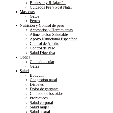
Bienestar y Relajación
Cuidados Pre y Post Natal
Mascotas
Gatos
Perros
Nutrición y Control de peso
Accesorios y Herramientas
Alimentación Saludable
Apoyo Nutricional Específico
Control de Apetito
Control de Peso
Salud Digestiva
Óptica
Cuidado ocular
Gafas
Salud
Botiquín
Congestion nasal
Diabetes
Dolor de garganta
Cuidado de los oidos
Probioticos
Salud corporal
Salud mujer
Salud sexual