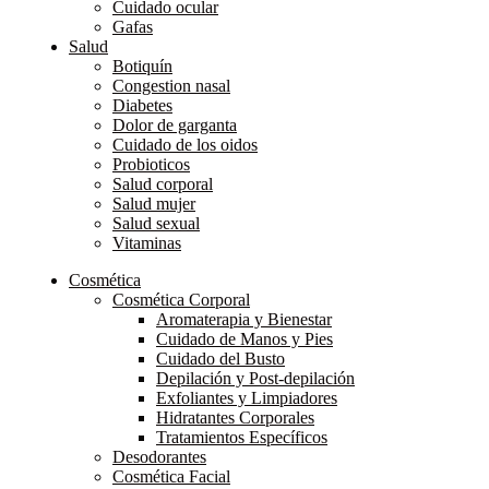
Cuidado ocular
Gafas
Salud
Botiquín
Congestion nasal
Diabetes
Dolor de garganta
Cuidado de los oidos
Probioticos
Salud corporal
Salud mujer
Salud sexual
Vitaminas
Cosmética
Cosmética Corporal
Aromaterapia y Bienestar
Cuidado de Manos y Pies
Cuidado del Busto
Depilación y Post-depilación
Exfoliantes y Limpiadores
Hidratantes Corporales
Tratamientos Específicos
Desodorantes
Cosmética Facial