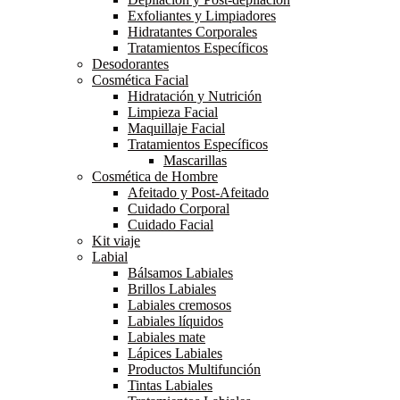
Exfoliantes y Limpiadores
Hidratantes Corporales
Tratamientos Específicos
Desodorantes
Cosmética Facial
Hidratación y Nutrición
Limpieza Facial
Maquillaje Facial
Tratamientos Específicos
Mascarillas
Cosmética de Hombre
Afeitado y Post-Afeitado
Cuidado Corporal
Cuidado Facial
Kit viaje
Labial
Bálsamos Labiales
Brillos Labiales
Labiales cremosos
Labiales líquidos
Labiales mate
Lápices Labiales
Productos Multifunción
Tintas Labiales