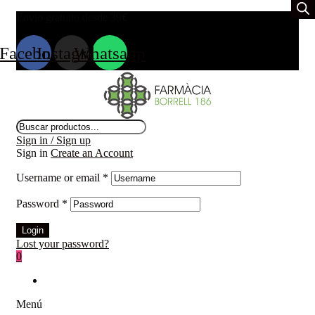
Envio gratuito desde 39
€
Facebook
Instagram
Whatsapp
Búsqueda
de
Sign in / Sign up
productos
Sign in
Create an Account
Username or email
*
Password
*
Login
Lost your password?
0
Menú