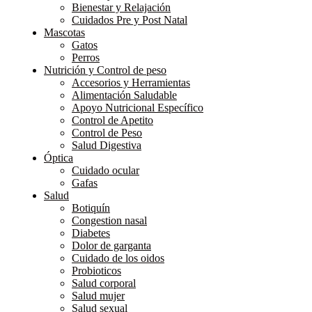
Bienestar y Relajación
Cuidados Pre y Post Natal
Mascotas
Gatos
Perros
Nutrición y Control de peso
Accesorios y Herramientas
Alimentación Saludable
Apoyo Nutricional Específico
Control de Apetito
Control de Peso
Salud Digestiva
Óptica
Cuidado ocular
Gafas
Salud
Botiquín
Congestion nasal
Diabetes
Dolor de garganta
Cuidado de los oidos
Probioticos
Salud corporal
Salud mujer
Salud sexual