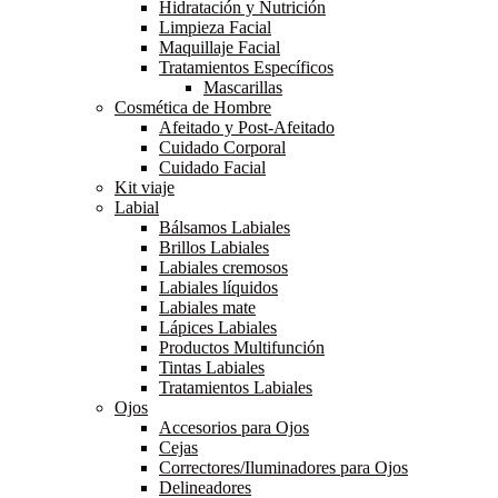
Hidratación y Nutrición
Limpieza Facial
Maquillaje Facial
Tratamientos Específicos
Mascarillas
Cosmética de Hombre
Afeitado y Post-Afeitado
Cuidado Corporal
Cuidado Facial
Kit viaje
Labial
Bálsamos Labiales
Brillos Labiales
Labiales cremosos
Labiales líquidos
Labiales mate
Lápices Labiales
Productos Multifunción
Tintas Labiales
Tratamientos Labiales
Ojos
Accesorios para Ojos
Cejas
Correctores/Iluminadores para Ojos
Delineadores