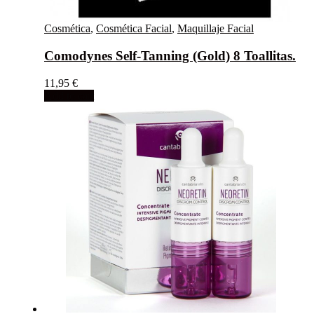
Cosmética
,
Cosmética Facial
,
Maquillaje Facial
Comodynes Self-Tanning (Gold) 8 Toallitas.
11,95
€
Add to cart