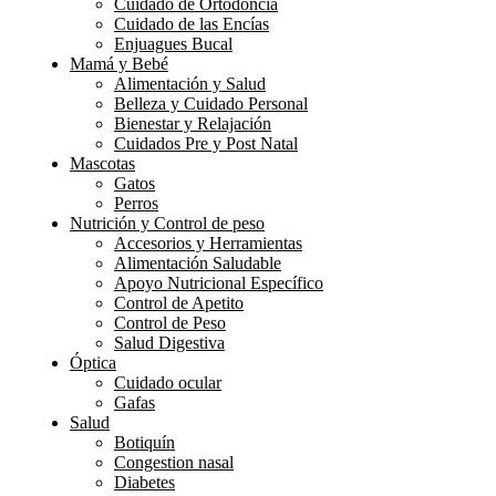
Cuidado de Ortodoncia
Cuidado de las Encías
Enjuagues Bucal
Mamá y Bebé
Alimentación y Salud
Belleza y Cuidado Personal
Bienestar y Relajación
Cuidados Pre y Post Natal
Mascotas
Gatos
Perros
Nutrición y Control de peso
Accesorios y Herramientas
Alimentación Saludable
Apoyo Nutricional Específico
Control de Apetito
Control de Peso
Salud Digestiva
Óptica
Cuidado ocular
Gafas
Salud
Botiquín
Congestion nasal
Diabetes