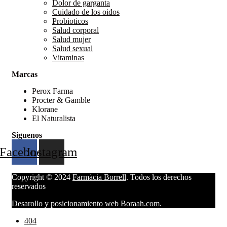
Dolor de garganta
Cuidado de los oidos
Probioticos
Salud corporal
Salud mujer
Salud sexual
Vitaminas
Marcas
Perox Farma
Procter & Gamble
Klorane
El Naturalista
Siguenos
Facebook
Instagram
Copyright © 2024
Farmàcia Borrell
. Todos los derechos
reservados
Desarollo y posicionamiento web
Boraah.com
.
404