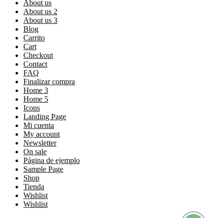
About us
About us 2
About us 3
Blog
Carrito
Cart
Checkout
Contact
FAQ
Finalizar compra
Home 3
Home 5
Icons
Landing Page
Mi cuenta
My account
Newsletter
On sale
Página de ejemplo
Sample Page
Shop
Tienda
Wishlist
Wishlist