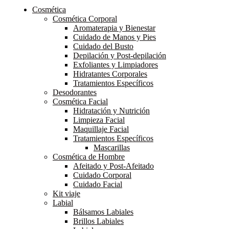
Cosmética
Cosmética Corporal
Aromaterapia y Bienestar
Cuidado de Manos y Pies
Cuidado del Busto
Depilación y Post-depilación
Exfoliantes y Limpiadores
Hidratantes Corporales
Tratamientos Específicos
Desodorantes
Cosmética Facial
Hidratación y Nutrición
Limpieza Facial
Maquillaje Facial
Tratamientos Específicos
Mascarillas
Cosmética de Hombre
Afeitado y Post-Afeitado
Cuidado Corporal
Cuidado Facial
Kit viaje
Labial
Bálsamos Labiales
Brillos Labiales