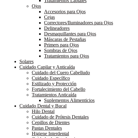
Tratamientos Labiales
Ojos
Accesorios para Ojos
Cejas
Correctores/Iluminadores para Ojos
Delineadores
Desmaquillantes para Ojos
Máscaras de Pestañas
Primers para Ojos
Sombras de Ojos
Tratamientos para Ojos
Solares
Cuidado Capilar y Anticaída
Cuidado del Cuero Cabelludo
Cuidado Específico
Estilizado y Protección
Fortalecimiento del Cabello
Tratamientos Anticaída
Suplementos Alimenticios
Cuidado Dental y Bucal
Hilo Dental
Cuidado de Prótesis Dentales
Cepillos de Dientes
Pastas Dentales
Higiene Interdental