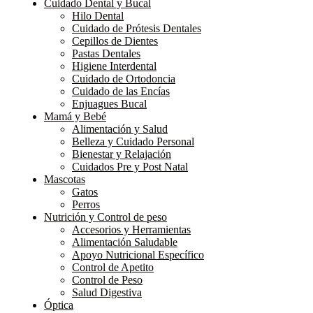
Cuidado Dental y Bucal
Hilo Dental
Cuidado de Prótesis Dentales
Cepillos de Dientes
Pastas Dentales
Higiene Interdental
Cuidado de Ortodoncia
Cuidado de las Encías
Enjuagues Bucal
Mamá y Bebé
Alimentación y Salud
Belleza y Cuidado Personal
Bienestar y Relajación
Cuidados Pre y Post Natal
Mascotas
Gatos
Perros
Nutrición y Control de peso
Accesorios y Herramientas
Alimentación Saludable
Apoyo Nutricional Específico
Control de Apetito
Control de Peso
Salud Digestiva
Óptica