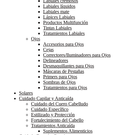
Labiales cremosos
Labiales líquidos
Labiales mate
Lápices Labiales
Productos Multifunción
Tintas Labiales
Tratamientos Labiales
Ojos
Accesorios para Ojos
Cejas
Correctores/Iluminadores para Ojos
Delineadores
Desmaquillantes para Ojos
Máscaras de Pestañas
Primers para Ojos
Sombras de Ojos
Tratamientos para Ojos
Solares
Cuidado Capilar y Anticaída
Cuidado del Cuero Cabelludo
Cuidado Específico
Estilizado y Protección
Fortalecimiento del Cabello
Tratamientos Anticaída
Suplementos Alimenticios